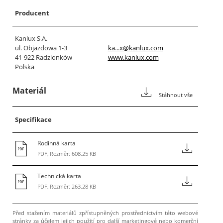
Producent
Kanlux S.A.
ul. Objazdowa 1-3
ka...x@kanlux.com
41-922 Radzionków
www.kanlux.com
Polska
Materiál
Stáhnout vše
Specifikace
Rodinná karta
PDF, Rozměr: 608.25 KB
Technická karta
PDF, Rozměr: 263.28 KB
Před stažením materiálů zpřístupněných prostřednictvím této webové
stránky za účelem jejich použití pro další marketingové nebo komerční