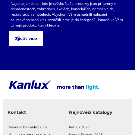
Najdete je kdekoli, kde je světlo. Naše produkty jsou přítomny v
domácnostech, zahradách, školách, kancelářích, nemocnicích,
restauracích a hotelech. Abychom Vám usnadnili nalezení
zajímavého produktu, rozdělili jsme je do kategorií. Usnadňuje Vám
to najít produkt, který hledáte.
Zjistit více
Kontakt
Nejnověší katalogy
Hlavní sídlo Kanlux s.r.o.
Kanlux 2026
Kanlux Factory 2025