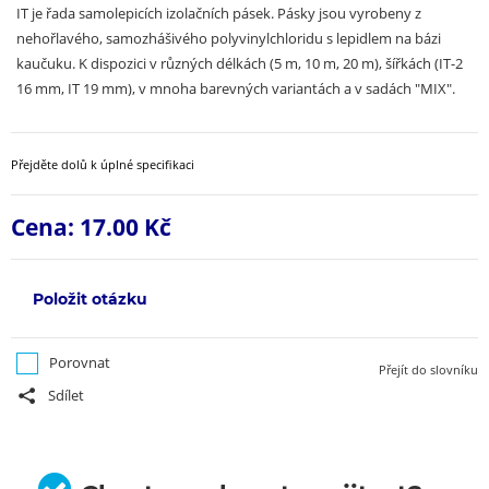
IT je řada samolepicích izolačních pásek. Pásky jsou vyrobeny z
nehořlavého, samozhášivého polyvinylchloridu s lepidlem na bázi
kaučuku. K dispozici v různých délkách (5 m, 10 m, 20 m), šířkách (IT-2
16 mm, IT 19 mm), v mnoha barevných variantách a v sadách "MIX".
Přejděte dolů k úplné specifikaci
Cena:
17.00 Kč
Položit otázku
Porovnat
Přejít do slovníku
Sdílet