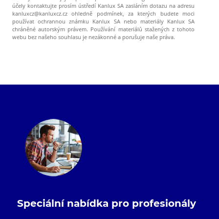
účely kontaktujte prosím ústředí Kanlux SA zasláním dotazu na adresu
kanluxcz@kanluxcz.cz ohledně podmínek, za kterých budete moci
používat ochrannou známku Kanlux SA nebo materiály Kanlux SA
chráněné autorským právem. Používání materiálů stažených z tohoto
webu bez našeho souhlasu je nezákonné a porušuje naše práva.
Speciální nabídka pro profesionály