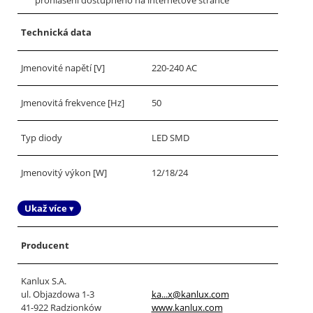
prohlášení dostupného na internetové stránce
Technická data
Jmenovité napětí [V]
220-240 AC
Jmenovitá frekvence [Hz]
50
Typ diody
LED SMD
Jmenovitý výkon [W]
12/18/24
Ukaž více ▾
Producent
Kanlux S.A.
ul. Objazdowa 1-3
ka...x@kanlux.com
41-922 Radzionków
www.kanlux.com