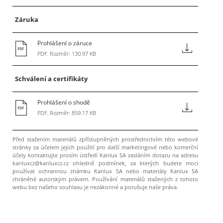
Záruka
Prohlášení o záruce
PDF, Rozměr: 130.97 KB
Schválení a certifikáty
Prohlášení o shodě
PDF, Rozměr: 859.17 KB
Před stažením materiálů zpřístupněných prostřednictvím této webové
stránky za účelem jejich použití pro další marketingové nebo komerční
účely kontaktujte prosím ústředí Kanlux SA zasláním dotazu na adresu
kanluxcz@kanluxcz.cz ohledně podmínek, za kterých budete moci
používat ochrannou známku Kanlux SA nebo materiály Kanlux SA
chráněné autorským právem. Používání materiálů stažených z tohoto
webu bez našeho souhlasu je nezákonné a porušuje naše práva.