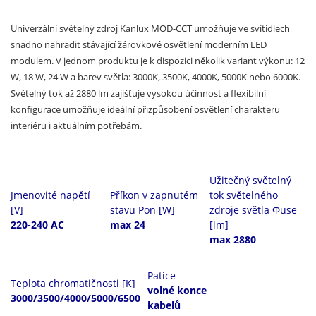
Univerzální světelný zdroj Kanlux MOD-CCT umožňuje ve svítidlech
snadno nahradit stávající žárovkové osvětlení moderním LED
modulem. V jednom produktu je k dispozici několik variant výkonu: 12
W, 18 W, 24 W a barev světla: 3000K, 3500K, 4000K, 5000K nebo 6000K.
Světelný tok až 2880 lm zajišťuje vysokou účinnost a flexibilní
konfigurace umožňuje ideální přizpůsobení osvětlení charakteru
interiéru i aktuálním potřebám.
Užitečný světelný
Jmenovité napětí
Příkon v zapnutém
tok světelného
[V]
stavu Pon [W]
zdroje světla Φuse
220-240 AC
max 24
[lm]
max 2880
Patice
Teplota chromatičnosti [K]
volné konce
3000/3500/4000/5000/6500
kabelů