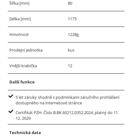
Šířka [mm]
80
Délka [mm]
1175
Hmotnost
1228g
Prodejní jednotka
kus
Vnější krabička
12
Další funkce
5 let záruky shodně s podmínkami záručního prohlášení
dostupného na internetové stránce
Certifikát PZH: Číslo B.BK.60212.0352.2024, platný do 11.
12. 2029
Technická data