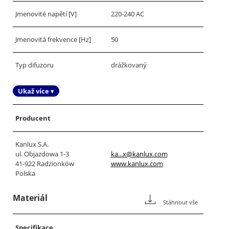
Jmenovité napětí [V]
220-240 AC
Jmenovitá frekvence [Hz]
50
Typ difuzoru
drážkovaný
Ukaž více ▾
Producent
Kanlux S.A.
ul. Objazdowa 1-3
ka...x@kanlux.com
41-922 Radzionków
www.kanlux.com
Polska
Materiál
Stáhnout vše
Specifikace