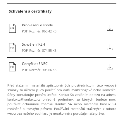
Schválení a certifikáty
Prohlášení o shodě
PDF, Rozměr: 960.42 KB
Schválení PZH
PDF, Rozměr: 874.55 KB
Certyfikat ENEC
PDF, Rozměr: 303.66 KB
Před stažením materiálů zpřístupněných prostřednictvím této webové
stránky za účelem jejich použití pro další marketingové nebo komerční
účely kontaktujte prosím ústředí Kanlux SA zasláním dotazu na adresu
kanluxcz@kanluxcz.cz ohledně podmínek, za kterých budete moci
používat ochrannou známku Kanlux SA nebo materiály Kanlux SA
chráněné autorským právem. Používání materiálů stažených z tohoto
webu bez našeho souhlasu je nezákonné a porušuje naše práva.