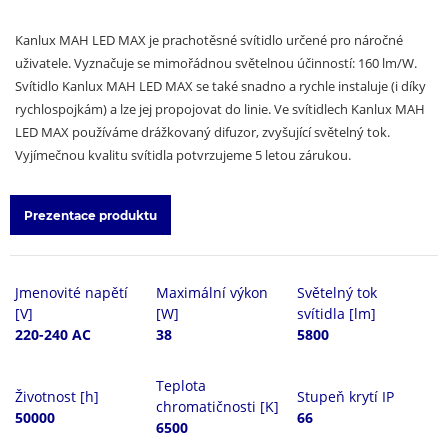
Kanlux MAH LED MAX je prachotěsné svítidlo určené pro náročné
uživatele. Vyznačuje se mimořádnou světelnou účinností: 160 lm/W.
Svítidlo Kanlux MAH LED MAX se také snadno a rychle instaluje (i díky
rychlospojkám) a lze jej propojovat do linie. Ve svítidlech Kanlux MAH
LED MAX používáme drážkovaný difuzor, zvyšující světelný tok.
Vyjímečnou kvalitu svítidla potvrzujeme 5 letou zárukou.
Prezentace produktu
Jmenovité napětí
Maximální výkon
Světelný tok
[V]
[W]
svítidla [lm]
220-240 AC
38
5800
Teplota
Životnost [h]
Stupeň krytí IP
chromatičnosti [K]
50000
66
6500