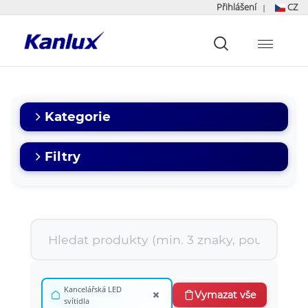
Přihlášení
CZ
|
Strona
główna
Kanlux
Kategorie
Filtry
Kancelářská LED
×
Vymazat vše
svítidla