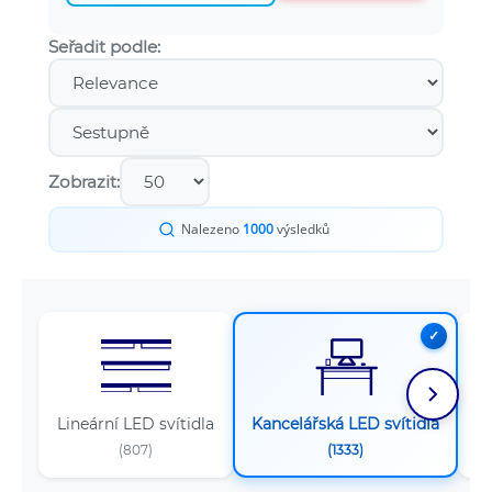
Seřadit podle:
Zobrazit:
Nalezeno
1000
výsledků
Lineární LED svítidla
Kancelářská LED svítidla
Sv
(807)
(1333)