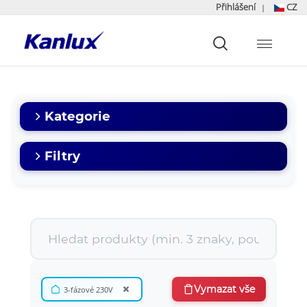
Přihlášení
CZ
|
Strona
główna
Kanlux
Kategorie
Filtry
×
Vymazat vše
3-fázové 230V