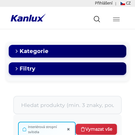
Přihlášení
CZ
|
Strona
główna
Kanlux
Kategorie
Filtry
Interiérová stropní
×
Vymazat vše
svítidla