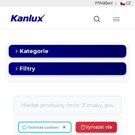
Přihlášení
CZ
|
Strona
główna
Kanlux
Kategorie
Filtry
×
Vymazat vše
Technické osvětlení