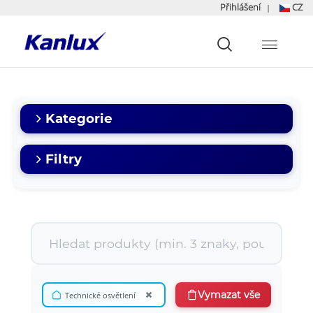
Přihlášení
CZ
|
Strona
główna
Kanlux
Kategorie
Filtry
×
Vymazat vše
Technické osvětlení