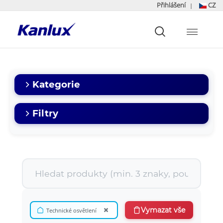
Přihlášení
CZ
|
Strona
główna
Kanlux
Kategorie
Filtry
×
Vymazat vše
Technické osvětlení