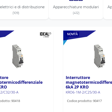
elettrici e di distribuzione
Apparecchiature modulari
Ap
(109)
(412)
NOVITÀ
ttore
Interruttore
termicodifferenziale
magnetotermicodiffere
 KRO
6kA 2P KRO
2/C32/30-A
KRO6-1M-2/C25/30-A
odotto: 90418
Codice prodotto: 90417