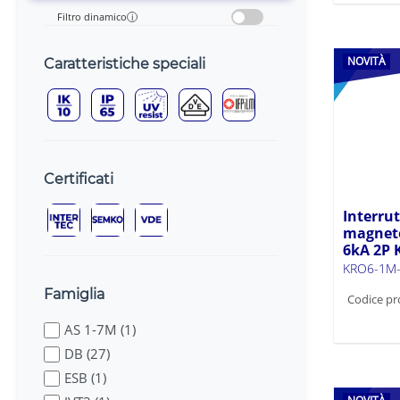
Filtro dinamico
i
NOVITÀ
Caratteristiche speciali
Certificati
Interru
magneto
6kA 2P
KRO6-1M-
Famiglia
Codice pr
AS 1-7M (1)
DB (27)
ESB (1)