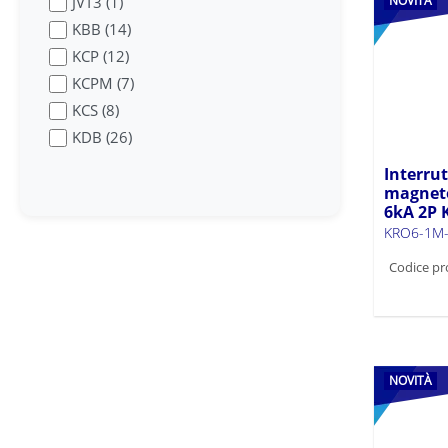
NOVITÀ
JVT3 (1)
KBB (14)
KCP (12)
KCPM (7)
KCS (8)
KDB (26)
KDB-IP65 (9)
Interru
KDB-IP65 MK2 (8)
magneto
6kA 2P
KDB-S (2)
KRO6-1M-
KDEM (2)
Codice pr
KDOB (1)
KFL (5)
KLI (3)
KLI-3 (4)
KMB10 (83)
NOVITÀ
KMB6 (89)
KMB6-P (18)