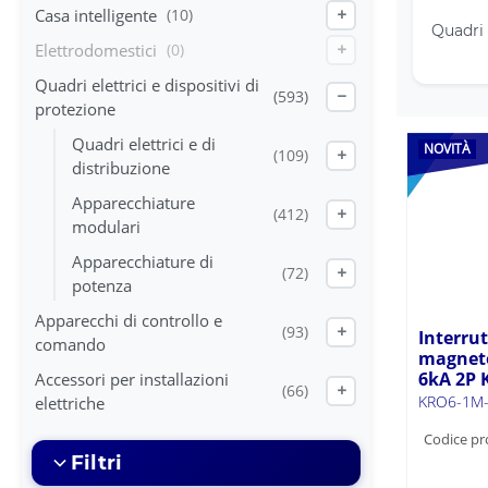
Casa intelligente
(10)
+
Quadri 
Elettrodomestici
(0)
+
Quadri elettrici e dispositivi di
(593)
−
protezione
Quadri elettrici e di
NOVITÀ
(109)
+
distribuzione
Apparecchiature
(412)
+
modulari
Apparecchiature di
(72)
+
potenza
Apparecchi di controllo e
(93)
+
Interru
comando
magneto
6kA 2P
Accessori per installazioni
(66)
+
KRO6-1M-
elettriche
Codice pr
Filtri