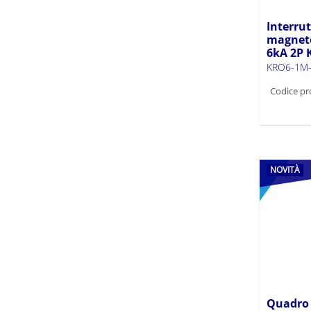
KRD6-4 (10)
Interru
KRO (14)
magneto
6kA 2P
KRO10 (18)
KRO6-1M-
KRO6 (18)
Codice pr
KSD (9)
KSF (2)
KSGP-1 (1)
KSPD (8)
KTB (3)
NOVITÀ
KTF (1)
SP (2)
Z-DB (1)
Quadro d