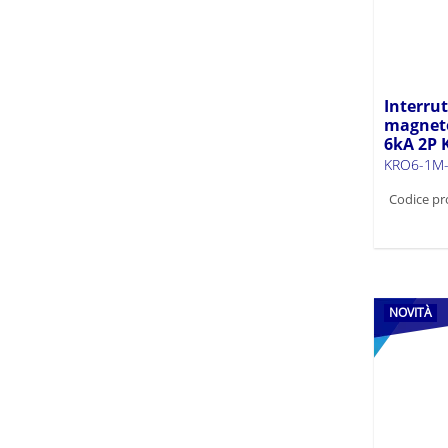
KMC (24)
KMCCB (35)
KMFS (1)
KMI (13)
Interru
KMI-R (2)
magneto
6kA 2P
KMP (10)
KRO6-1M-
KMP-DB (1)
Codice pr
KMP-FAX11 (1)
KMP-MN230 (1)
KMP-SAX11 (1)
KP-DB (6)
KP-DB-I-MF (15)
NOVITÀ
KP-DB-I-MS (15)
KP-TB (4)
KRD10-2 (23)
KRD10-4 (25)
KRD6-2 (8)