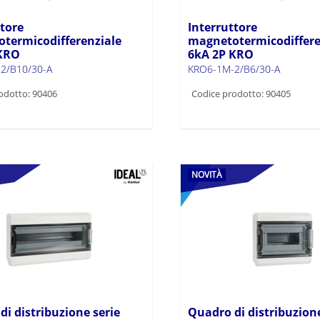
ttore
Interruttore
termicodifferenziale
magnetotermicodiffere
 KRO
6kA 2P KRO
2/B10/30-A
KRO6-1M-2/B6/30-A
odotto: 90406
Codice prodotto: 90405
NOVITÀ
i distribuzione serie
Quadro di distribuzione