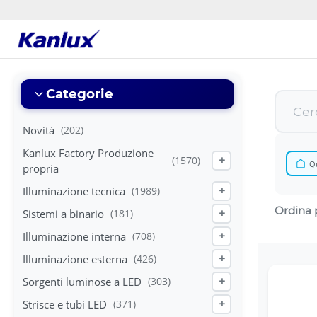
Strona
główna
Kanlux
Categorie
Novità
(202)
Kanlux Factory Produzione
(1570)
+
Qu
propria
Illuminazione tecnica
(1989)
+
Ordina 
Sistemi a binario
(181)
+
Illuminazione interna
(708)
+
Illuminazione esterna
(426)
+
Sorgenti luminose a LED
(303)
+
Strisce e tubi LED
(371)
+