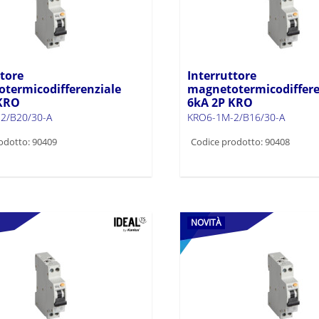
ttore
Interruttore
termicodifferenziale
magnetotermicodiffere
 KRO
6kA 2P KRO
2/B20/30-A
KRO6-1M-2/B16/30-A
odotto: 90409
Codice prodotto: 90408
NOVITÀ