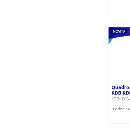
NOVITÀ
Quadro d
KDB KD
KDB-IP65
Codice pr