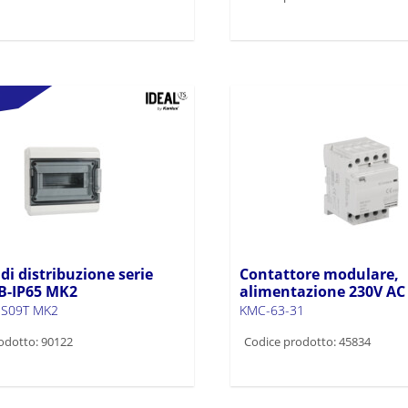
i distribuzione serie
Contattore modulare,
B-IP65 MK2
alimentazione 230V A
-S09T MK2
KMC-63-31
odotto: 90122
Codice prodotto: 45834