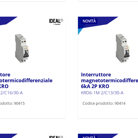
NOVITÀ
ttore
Interruttore
termicodifferenziale
magnetotermicodiffere
 KRO
6kA 2P KRO
2/C16/30-A
KRO6-1M-2/C13/30-A
odotto: 90415
Codice prodotto: 90414