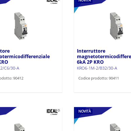
NOVITÀ
ttore
Interruttore
termicodifferenziale
magnetotermicodiffere
 KRO
6kA 2P KRO
2/C6/30-A
KRO6-1M-2/B32/30-A
odotto: 90412
Codice prodotto: 90411
NOVITÀ