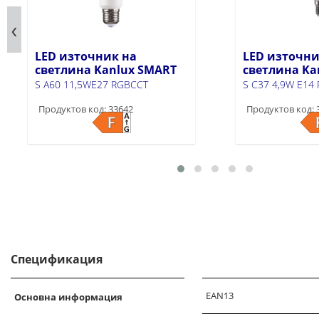
LED източник на
LED източни
светлина Kanlux SMART
светлина Ka
S A60 11,5WE27 RGBCCT
S C37 4,9W E14
Продуктов код: 33642
Продуктов код: 
Спецификация
EAN13
Основна информация