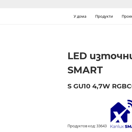
У дома
Продукти
Прое
LED източни
SMART
S GU10 4,7W RGB
Продуктов код: 33643