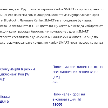
ионален дом. Крушките от серията Kanlux SMART са проектирани по
ръщането на всеки дом в модерен. Можете да ги управлявате чрез
ли Bluetooth. Лампите Kanlux SMART имат следните функции:
ета на светлината (CCT) и цвета (RGB), които можете да избирате от
ункции като графици, биоритми и групиране с други SMART
строите светлината в дома си към начина си на живот. За още по
ожете да управлявате крушките Kanlux SMART чрез гласова команда
Полезния светлинен поток на
Консумация в режим
светлинния източник Φuse
„включен“ Pon [W]
[LM]
4.7
325
Номинален срок на
Цокъл
експлоатация [h]
GU10
15000