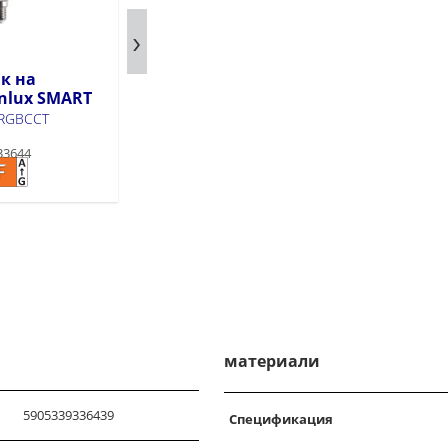
к на
Socket adaptor KANLUX
nlux SMART
SMART
 RGBCCT
S AD GN 16A PM
33644
Продуктов код: 33703
материали
5905339336439
Спецификация