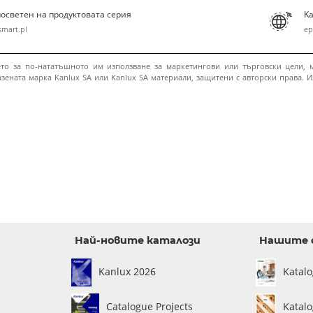
посветен на продуктовата серия
Ka
mart.pl
ep
ето за по-нататъшното им използване за маркетингови или търговски цели, м
зената марка Kanlux SA или Kanlux SA материали, защитени с авторски права. Из
Най-новите каталози
Нашите 
Kanlux 2026
Katal
Catalogue Projects
Katalo