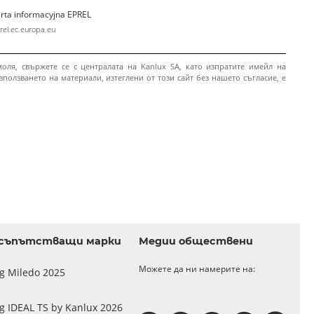
rta informacyjna EPREL
rel.ec.europa.eu
оля, свържете се с централата на Kanlux SA, като изпратите имейл на
ползването на материали, изтеглени от този сайт без нашето съгласие, е
съпътстващи марки
Медии обществени
Можете да ни намерите на:
og Miledo 2025
g IDEAL TS by Kanlux 2026