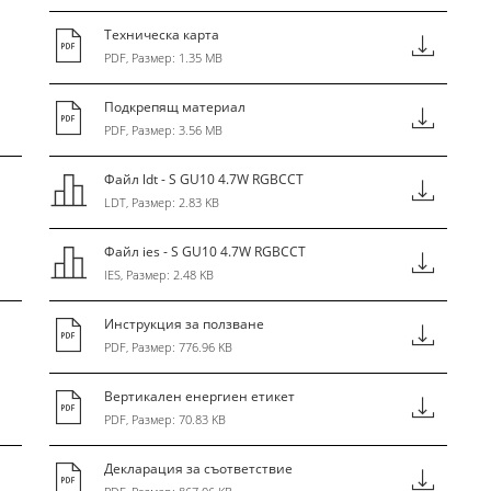
Техническа карта
PDF, Размер: 1.35 MB
Подкрепящ материал
PDF, Размер: 3.56 MB
Файл ldt - S GU10 4.7W RGBCCT
LDT, Размер: 2.83 KB
Файл ies - S GU10 4.7W RGBCCT
IES, Размер: 2.48 KB
Инструкция за ползване
PDF, Размер: 776.96 KB
Вертикален енергиен етикет
PDF, Размер: 70.83 KB
Декларация за съответствие