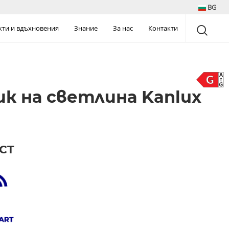
BG
кти и вдъхновения
Знание
За нас
Контакти
к на светлина Kanlux
CCT