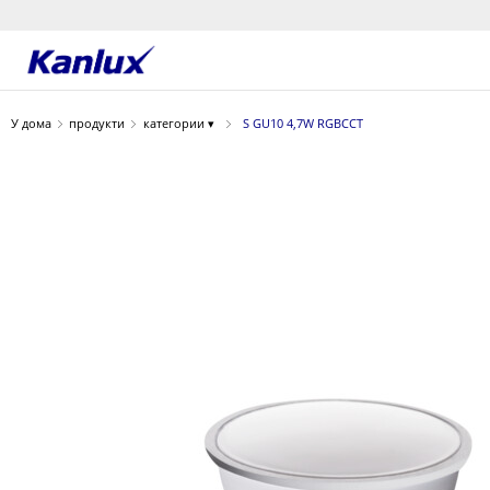
Strona
główna
У дома
продукти
категории ▾
S GU10 4,7W RGBCCT
Kanlux