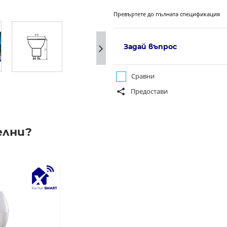
Превъртете до пълната спецификация
Задай въпрос
Сравни
Предостави
елни?