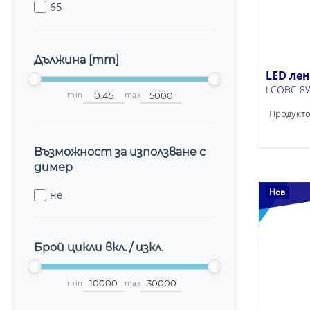
65
Дължина [mm]
LED ле
LCOBC 8W
min
max
Продукто
Възможност за използване с
димер
Нов
не
Брой цикли вкл. / изкл.
min
max