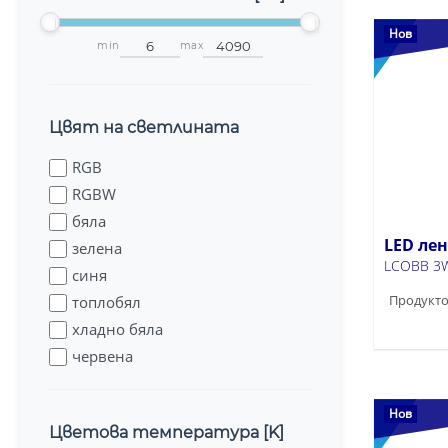
Нов
min
max
Цвят на светлината
RGB
RGBW
бяла
LED ле
зелена
LCOBB 3W
синя
Продукто
топлобял
хладно бяла
червена
Нов
Цветова температура [K]