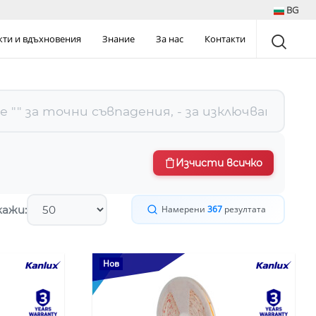
BG
кти и вдъхновения
Знание
За нас
Контакти
Изчисти всичко
ажи:
Намерени
367
резултата
Нов