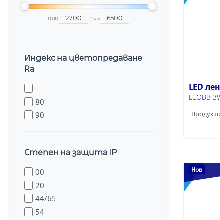
min
max
Индекс на цветопредаване
Ra
LED ле
-
LCOBB 3W
80
Продукто
90
Степен на защита IP
Нов
00
20
44/65
54