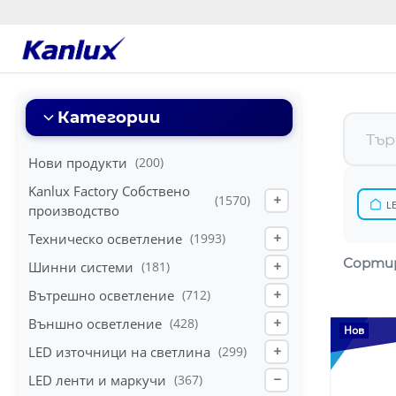
Strona
główna
Kanlux
Категории
Нови продукти
(200)
Kanlux Factory Собствено
(1570)
+
L
производство
Техническо осветление
(1993)
+
Сортир
Шинни системи
(181)
+
Вътрешно осветление
(712)
+
Външно осветление
(428)
+
Нов
LED източници на светлина
(299)
+
LED ленти и маркучи
(367)
−