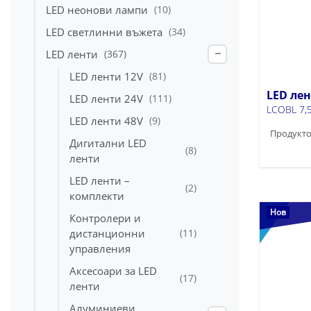
LED неонови лампи
(10)
LED светлинни въжета
(34)
LED ленти
(367)
−
LED ленти 12V
(81)
LED ле
LED ленти 24V
(111)
LCOBL 7,
LED ленти 48V
(9)
Продукто
Дигитални LED
(8)
ленти
LED ленти –
(2)
комплекти
Нов
Контролери и
дистанционни
(11)
управления
Аксесоари за LED
(17)
ленти
Алуминиеви