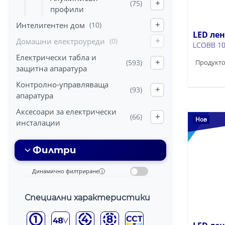
(75)
+
профили
Интелигентен дом
(10)
+
LED ле
Домашни електроуреди
(0)
+
LCOBB 10
Електрически табла и
Продукто
(593)
+
защитна апаратура
Контролно-управляваща
(93)
+
апаратура
Аксесоари за електрически
(66)
+
Нов
инсталации
Филтри
Динамично филтриране
i
Специални характеристики