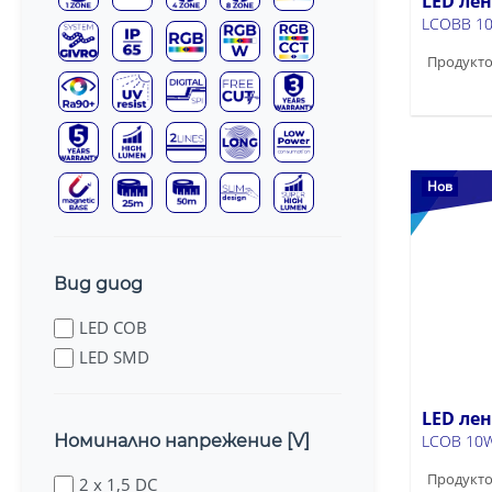
LED ле
LCOBB 10
Продукто
Нов
Вид диод
LED COB
LED SMD
LED ле
LCOB 10W
Номинално напрежение [V]
Продукто
2 x 1,5 DC