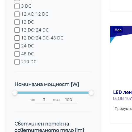
3 DC
12 AC; 12 DC
12 DC
12 DC; 24 DC
Нов
12 DC; 24 DC; 48 DC
24 DC
48 DC
210 DC
220-240 AC
230 AC
Номинална мощност [W]
LED ле
LCOB 10W
min
max
Продукто
Светлинен поток на
осветителното тяло [lm]