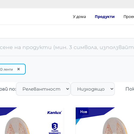
У дома
Продукти
Прое
×
ED ленти
ай по:
Пок
Нов