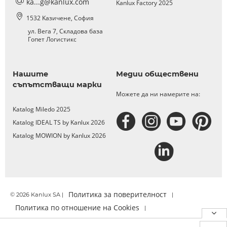
ka...g@kanlux.com
Kanlux Factory 2025
1532 Kазичене, София
ул. Вега 7, Складова база
Гопет Логистикс
Нашите
Медии обществени
съпътстващи марки
Можете да ни намерите на:
Katalog Miledo 2025
Katalog IDEAL TS by Kanlux 2026
Katalog MOWION by Kanlux 2026
Политика за поверителност
© 2026 Kanlux SA |
|
Политика по отношение на Cookies
|
Официално уведомление