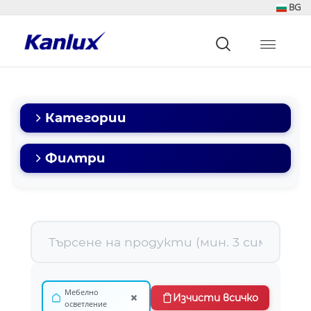
BG
Strona
główna
Kanlux
Категории
Филтри
Мебелно
×
Изчисти всичко
осветление