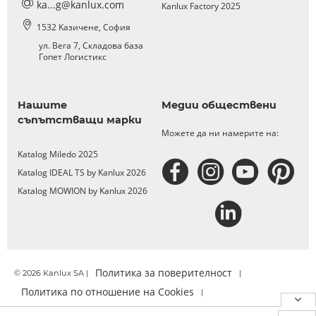
ka...g@kanlux.com
Kanlux Factory 2025
1532 Kазичене, София
ул. Вега 7, Складова база
Гопет Логистикс
Нашите
Медии обществени
съпътстващи марки
Можете да ни намерите на:
Katalog Miledo 2025
Katalog IDEAL TS by Kanlux 2026
Katalog MOWION by Kanlux 2026
Политика за поверителност
© 2026 Kanlux SA |
|
Политика по отношение на Cookies
|
Официално уведомление