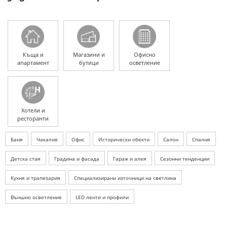
Къща и
Магазини и
Офисно
апартамент
бутици
осветление
Хотели и
ресторанти
Баня
Чакалня
Офис
Исторически обекти
Салон
Спалня
Детска стая
Градина и фасада
Гараж и алея
Сезонни тенденции
Кухня и трапезария
Специализирани източници на светлина
Външно осветление
LED ленти и профили