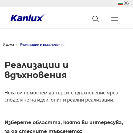
BG
Strona
główna
Kanlux
У дома
Реализации и вдъхновения
Реализации и
вдъхновения
Нека ви помогнем да търсите вдъхновение чрез
споделяне на идеи, опит и реални реализации.
Изберете областта, която ви интересува,
за да стесните търсенето::