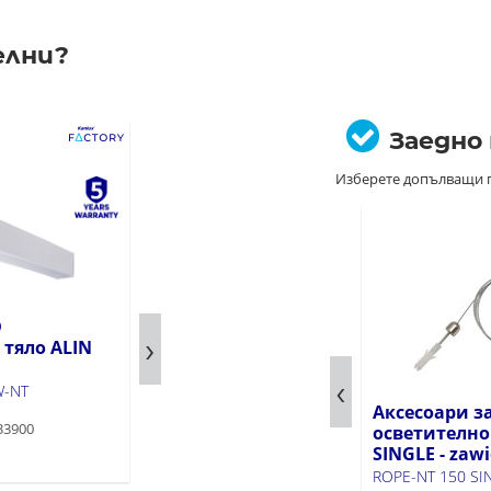
елни?
Заедно
Изберете допълващи 
D
линейно LED
 тяло ALIN
осветително тяло ALIN
LED NT
W-NT
AL-SH-NW-MAT-W-NT
Аксесоари з
33900
Продуктов код: 33901
осветително
SINGLE - zawi
ROPE-NT 150 SI