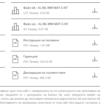
Файл ldt - AL-ML-WW-MAT-S-NT
LDT, Размер: 9.03 KB
Файл ies - AL-ML-WW-MAT-S-NT
IES, Размер: 8.81 KB
Инструкция за ползване
PDF, Размер: 1.81 MB
Гаранция
PDF, Размер: 534.92 KB
Декларация за съответствие
PDF, Размер: 882.4 KB
тавени чрез този сайт с намерението за по-нататъшното им използване за
ля, свържете се с централата на Kanlux SA, като изпратите имейл на
и които ще можете да използвате запазената марка Kanlux SA или Kanlux SA
Използването на материали, изтеглени от този сайт без нашето съгласие, е