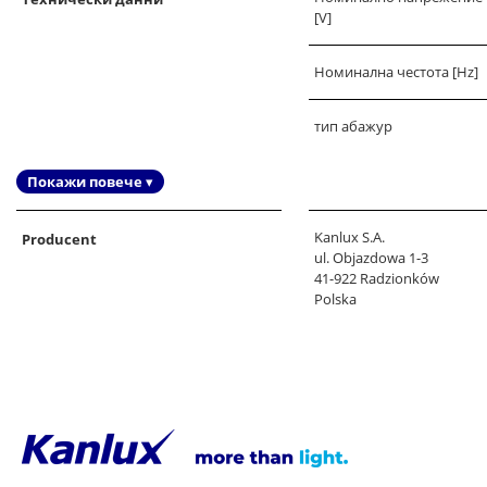
[V]
Номинална честота [Hz]
тип абажур
Покажи повече ▾
Kanlux S.A.
Producent
ul. Objazdowa 1-3
41-922 Radzionków
Polska