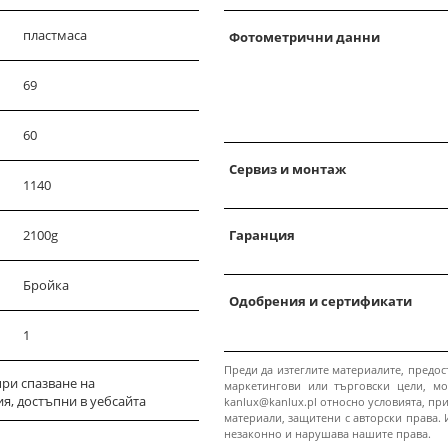
пластмаса
Фотометрични данни
69
60
Сервиз и монтаж
1140
2100g
Гаранция
Бройка
Одобрения и сертификати
1
Преди да изтеглите материалите, предос
ри спазване на
маркетингови или търговски цели, мо
я, достъпни в уебсайта
kanlux@kanlux.pl относно условията, пр
материали, защитени с авторски права. 
незаконно и нарушава нашите права.