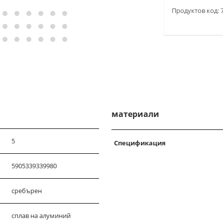
Продуктов код: 
материали
5
Спецификация
5905339339980
сребърен
сплав на алуминий