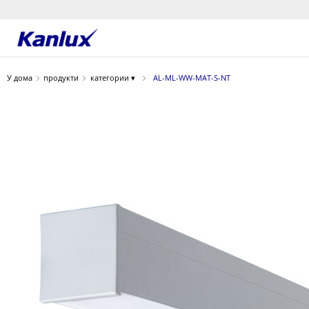
Strona
główna
У дома
продукти
категории ▾
AL-ML-WW-MAT-S-NT
Kanlux