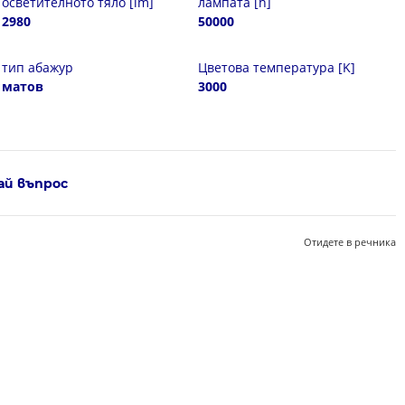
осветителното тяло [lm]
лампата [h]
2980
50000
тип абажур
Цветова температура [K]
матов
3000
ай въпрос
Отидете в речника