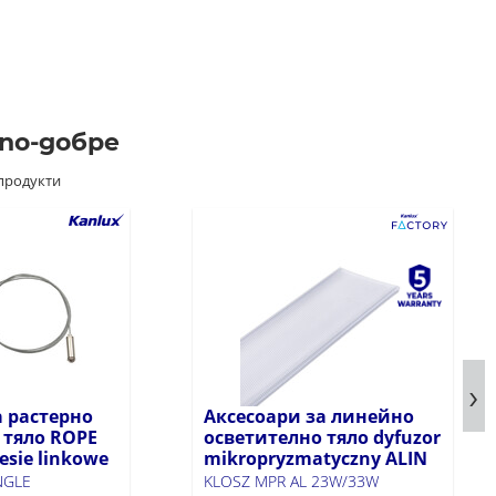
 по-добре
продукти
линейно LED
линейно LED
осветително тяло ALIN
осветително т
LED NT
LED NT
AL-SL-WW-MAT-W-NT
AL-SH-WW-MAT-W-
а растерно
Аксесоари за линейно
Продуктов код: 33902
Продуктов код: 339
 тяло ROPE
осветително тяло dyfuzor
esie linkowe
mikropryzmatyczny ALIN
NGLE
KLOSZ MPR AL 23W/33W