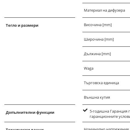
Материал на дифузера
Височина [mm]
Тегло и размери
Широчина [mm]
Дължина [mm]
Waga
Търговска единица
Външна кутия
5-годишна Гаранция п
Допълнителни функции
гаранционните услови
Номинално напрежение
Технически данни