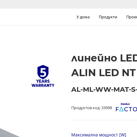
У дома
Продукти
Прое
линейно LE
ALIN LED NT
AL-ML-WW-MAT-S
Продуктов код: 33998
Максимална мощност [W]