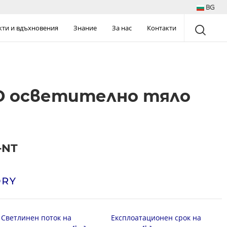
BG
кти и вдъхновения
Знание
За нас
Контакти
D осветително тяло
-NT
Светлинен поток на
Експлоатационен срок на