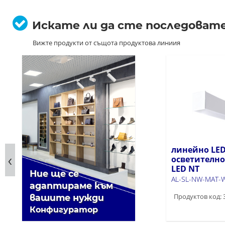
Искате ли да сте последоват
Вижте продукти от същота продуктова линиия
линейно LE
осветително
LED NT
Ние ще се
AL-SL-NW-MAT-
адаптираме към
Продуктов код: 
вашите нужди
Конфигуратор