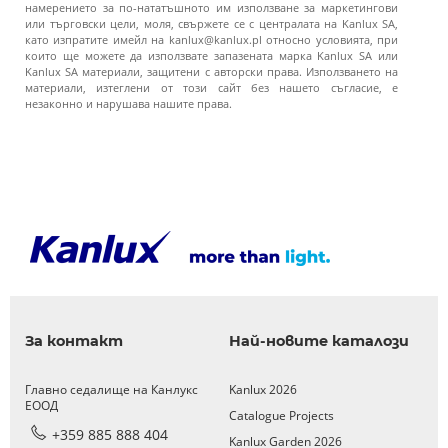
намерението за по-нататъшното им използване за маркетингови
или търговски цели, моля, свържете се с централата на Kanlux SA,
като изпратите имейл на kanlux@kanlux.pl относно условията, при
които ще можете да използвате запазената марка Kanlux SA или
Kanlux SA материали, защитени с авторски права. Използването на
материали, изтеглени от този сайт без нашето съгласие, е
незаконно и нарушава нашите права.
За контакт
Най-новите каталози
Главно седалище на Канлукс
Kanlux 2026
ЕООД
Catalogue Projects
+359 885 888 404
Kanlux Garden 2026