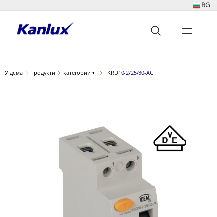
BG
Strona
główna
Kanlux
У дома
продукти
категории ▾
KRD10-2/25/30-AC