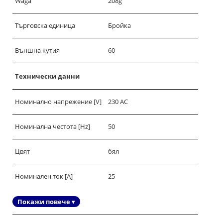
Waga
208g
Търговска единица
Бройка
Външна кутия
60
Технически данни
Номинално напрежение [V]
230 AC
Номинална честота [Hz]
50
Цвят
бял
Номинален ток [A]
25
Покажи повече ▾