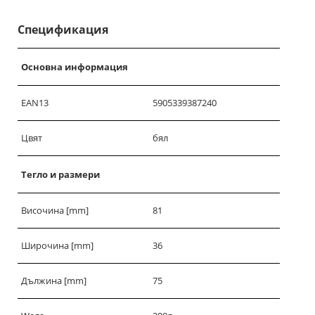
Спецификация
Основна информация
EAN13
5905339387240
Цвят
бял
Тегло и размери
Височина [mm]
81
Широчина [mm]
36
Дължина [mm]
75