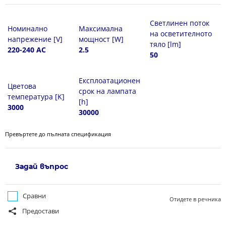
Светлинен поток
Номинално
Максимална
на осветителното
напрежение [V]
мощност [W]
тяло [lm]
220-240 AC
2.5
50
Експлоатационен
Цветова
срок на лампата
температура [K]
[h]
3000
30000
Превъртете до пълната спецификация
Задай въпрос
Сравни
Отидете в речника
Предостави