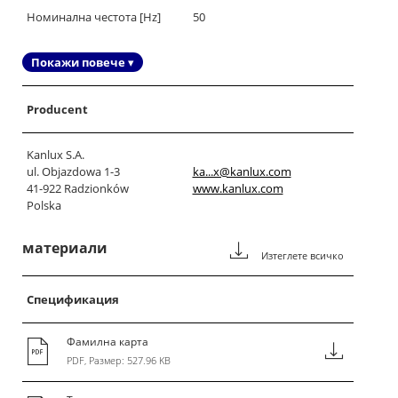
Номинална честота [Hz]
50
Покажи повече ▾
Producent
Kanlux S.A.
ul. Objazdowa 1-3
ka...x@kanlux.com
41-922 Radzionków
www.kanlux.com
Polska
материали
Изтеглете всичко
Спецификация
Фамилна карта
PDF, Размер: 527.96 KB