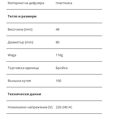
Материал на дифузера
пластмаса
Тегло и размери
Височина [mm]
48
Диаметър [mm]
80
Waga
116g
Търговска единица
Бройка
Външна кутия
100
Технически данни
Номинално напрежение [V]
220-240 AC