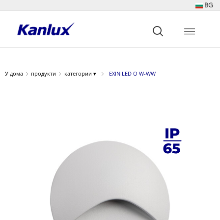
BG
Strona
główna
Kanlux
У дома
продукти
категории ▾
EXIN LED O W-WW