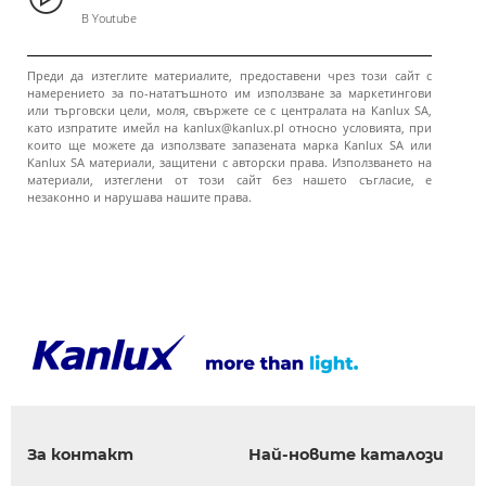
В Youtube
Преди да изтеглите материалите, предоставени чрез този сайт с
намерението за по-нататъшното им използване за маркетингови
или търговски цели, моля, свържете се с централата на Kanlux SA,
като изпратите имейл на kanlux@kanlux.pl относно условията, при
които ще можете да използвате запазената марка Kanlux SA или
Kanlux SA материали, защитени с авторски права. Използването на
материали, изтеглени от този сайт без нашето съгласие, е
незаконно и нарушава нашите права.
За контакт
Най-новите каталози