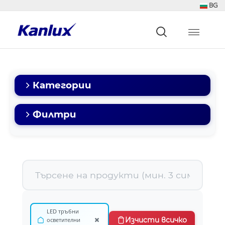
BG
Strona
główna
Kanlux
Категории
Филтри
LED тръбни
×
Изчисти всичко
осветителни