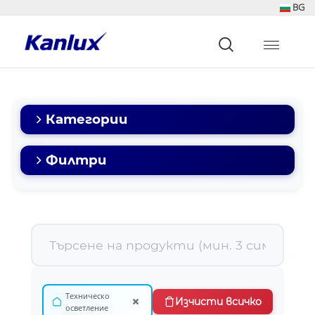
BG
Strona
główna
Kanlux
Категории
Филтри
Техническо
×
Изчисти всичко
осветление