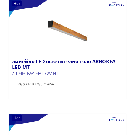
Нов
линейно LED осветително тяло ARBOREA
LED MT
AR-MM-NW-MAT-GW-NT
Продуктов код: 39464
Нов