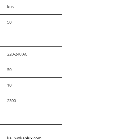
kus
50
220-240 AC
50
10
2300
ka...x@kanlux.com