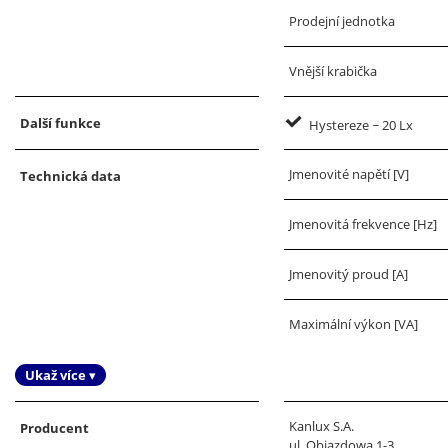
Prodejní jednotka
Vnější krabička
Další funkce
Hystereze ~ 20 Lx
Jmenovité napětí [V]
Technická data
Jmenovitá frekvence [Hz]
Jmenovitý proud [A]
Maximální výkon [VA]
Ukaž více ▾
Kanlux S.A.
Producent
ul. Objazdowa 1-3