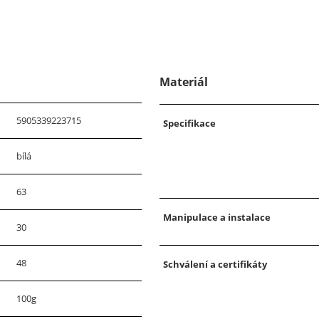
Materiál
5905339223715
Specifikace
bílá
63
Manipulace a instalace
30
48
Schválení a certifikáty
100g