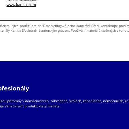
www.kanlux.com
účelem jejich použití pro další marketingové nebo komerční účely kontaktujte pros
riály Kanlux SA chráněné autorským právem. Používání materiálů stažených z tohot
ofesionály
ty jsou přítomny v domácnostech, zahradách, školách, kancelářích, nemocnicích, 
je Vám to najít produkt, který hledáte.