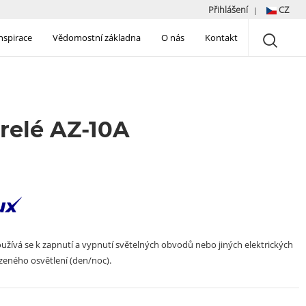
Přihlášení
CZ
|
inspirace
Vědomostní základna
O nás
Kontakt
relé AZ-10A
užívá se k zapnutí a vypnutí světelných obvodů nebo jiných elektrických
rozeného osvětlení (den/noc).