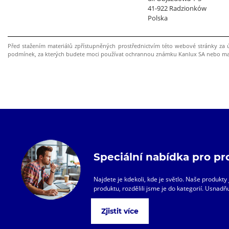
41-922 Radzionków
Polska
Před stažením materiálů zpřístupněných prostřednictvím této webové stránky za 
podmínek, za kterých budete moci používat ochrannou známku Kanlux SA nebo mate
Speciální nabídka pro pr
Najdete je kdekoli, kde je světlo. Naše produk
produktu, rozdělili jsme je do kategorií. Usnadňu
Zjistit více