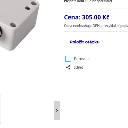
Přejděte dolů k úplné specifikaci
Cena:
305.00 Kč
Cena neobsahuje DPH a recyklační popla
Položit otázku
Porovnat
Sdílet