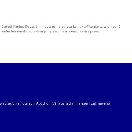
ím ústředí Kanlux SA zasláním dotazu na adresu kanluxcz@kanluxcz.cz ohledně
o webu bez našeho souhlasu je nezákonné a porušuje naše práva.
restauracích a hotelech. Abychom Vám usnadnili nalezení zajímavého