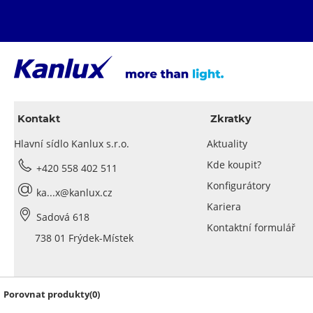
Kontakt
Zkratky
Hlavní sídlo Kanlux s.r.o.
Aktuality
Kde koupit?
+420 558 402 511
Konfigurátory
ka...x@kanlux.cz
Kariera
Sadová 618
Kontaktní formulář
738 01 Frýdek-Místek
Politika ochrany soukromí
Zásady cookies
© 2026 Kanlux SA |
|
Porovnat produkty(0)