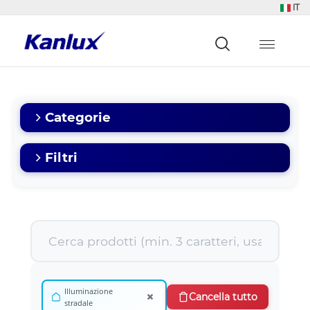
IT
Strona
główna
Kanlux
Categorie
Filtri
Illuminazione
×
Cancella tutto
stradale