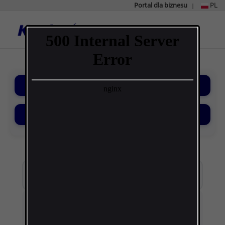
Portal dla biznesu
PL
|
Strona
główna
Kanlux
Kategorie
Filtry
×
Wyczyść wszystko
Kategoria