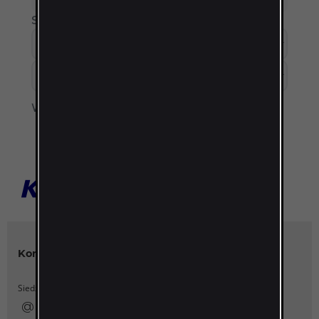
Sortuj według:
Wyświetl:
Kontakt
Katalogi Kanlux
Siedziba główna Kanlux SA
Katalog Kanlux 2026
Realizacje
ka...x@kanlux.pl