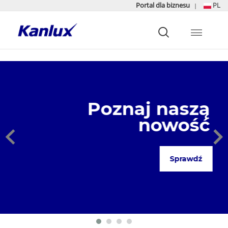
Portal dla biznesu
PL
|
Strona
główna
Kanlux
Poznaj naszą
nowość
Sprawdź