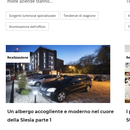
molte aziende stanno...
To
Sorgenti luminose specializzate
Tendenze di stagione
I
Illuminazione dell'ufficio
T
Realizzazione
Re
Un albergo accogliente e moderno nel cuore
I
della Slesia parte 1
S