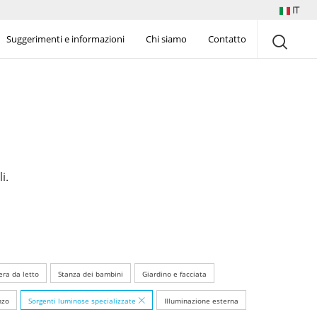
IT
Suggerimenti e informazioni
Chi siamo
Contatto
i.
ra da letto
Stanza dei bambini
Giardino e facciata
nzo
Sorgenti luminose specializzate
Illuminazione esterna