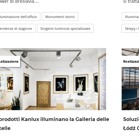
wer di Breslavia....
si tratta
lluminazione dell'ufficio
Monumenti storici
Illuminaz
endenze di stagione
Sorgenti luminose specializzate
Sklepy i 
alizzazione
Realizzaz
 prodotti Kanlux illuminano la Galleria delle
Soluzi
telle
Łódź 