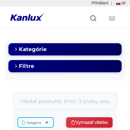
Přihlášení
SK
|
Strona
główna
Kanlux
Kategórie
Filtre
×
Vymazať všetko
Kategória