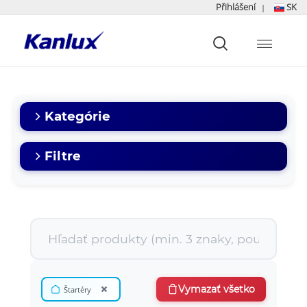
Přihlášení
SK
|
Strona
główna
Kanlux
Kategórie
Filtre
×
Vymazať všetko
Štartéry