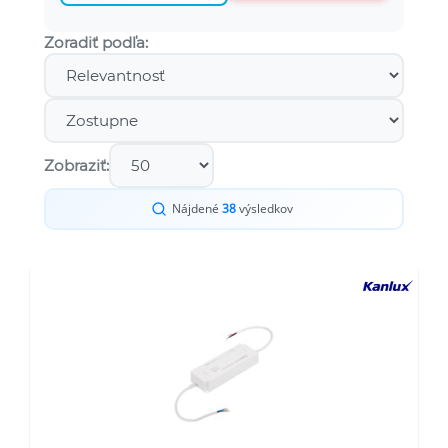
Zoradiť podľa:
Zobraziť:
Nájdené
38
výsledkov