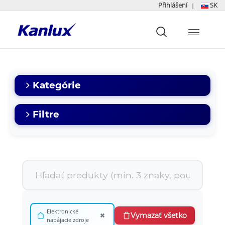
Přihlášení
SK
|
Strona
główna
Kanlux
Kategórie
Filtre
Elektronické
×
Vymazať všetko
napájacie zdroje