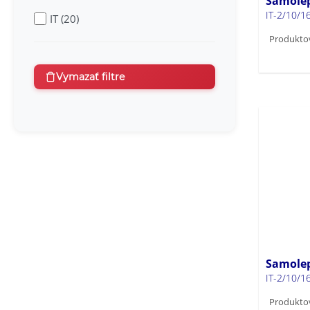
Samolep
IT-2/10/
IT (20)
Produktov
Vymazať filtre
Samolep
IT-2/10/
Produktov