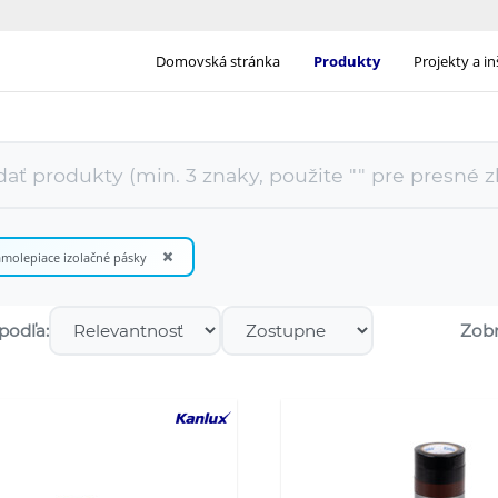
Domovská stránka
Produkty
Projekty a in
×
molepiace izolačné pásky
podľa:
Zobr