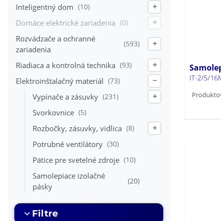
Inteligentný dom
(10)
+
Domáce elektrické zariadenia
(0)
+
Rozvádzače a ochranné
(593)
+
zariadenia
Riadiaca a kontrolná technika
(93)
+
Samolep
IT-2/5/1
Elektroinštalačný materiál
(73)
−
Produktov
Vypínače a zásuvky
(231)
+
Svorkovnice
(5)
Rozbočky, zásuvky, vidlica
(8)
+
Potrubné ventilátory
(30)
Pätice pre svetelné zdroje
(10)
Samolepiace izolačné
(20)
pásky
Filtre