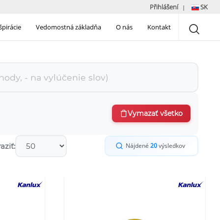
Přihlášení
SK
|
špirácie
Vedomostná základňa
O nás
Kontakt
Vymazať všetko
aziť:
Nájdené
20
výsledkov