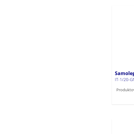
Samolep
IT-1/20-G
Produktov