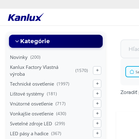
Strona
główna
Kanlux
Kategórie
Novinky
(200)
Kanlux Factory Vlastná
(1570)
+
Sa
výroba
Technické osvetlenie
(1997)
+
Zoradiť 
Lištové systémy
(181)
+
Vnútorné osvetlenie
(717)
+
Vonkajšie osvetlenie
(430)
+
Svetelné zdroje LED
(299)
+
LED pásy a hadice
(367)
+