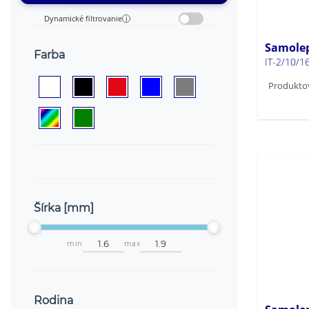
Dynamické filtrovanie
i
Samolep
Farba
IT-2/10/
Produktov
Šírka [mm]
min
max
Rodina