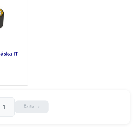
áska IT
1
Ďalšia