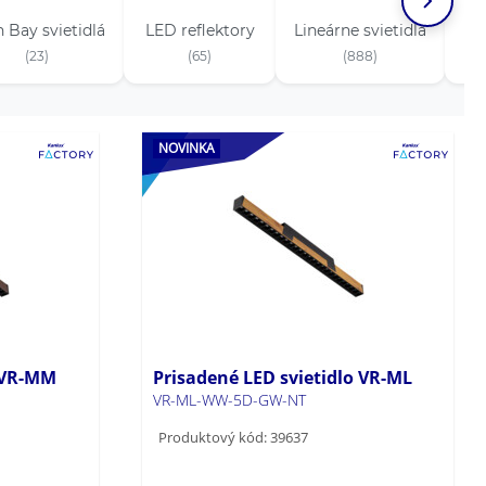
 Bay svietidlá
LED reflektory
Lineárne svietidlá
D
(23)
(65)
(888)
NOVINKA
o VR-MM
Prisadené LED svietidlo VR-ML
VR-ML-WW-5D-GW-NT
Produktový kód: 39637