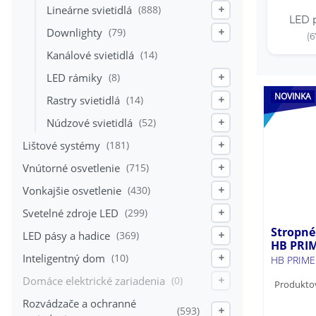
Lineárne svietidlá
(888)
+
LED 
Downlighty
(79)
+
(6
Kanálové svietidlá
(14)
LED rámiky
(8)
+
NOVINKA
Rastry svietidlá
(14)
+
Núdzové svietidlá
(52)
+
Lištové systémy
(181)
+
Vnútorné osvetlenie
(715)
+
Vonkajšie osvetlenie
(430)
+
Svetelné zdroje LED
(299)
+
Stropné
LED pásy a hadice
(369)
+
HB PRI
Inteligentný dom
(10)
+
HB PRIME
Domáce elektrické zariadenia
(0)
+
Produkto
Rozvádzače a ochranné
(593)
+