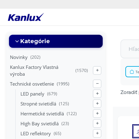
Strona
główna
Kanlux
Kategórie
Novinky
(202)
Kanlux Factory Vlastná
(1570)
+
Te
výroba
Technické osvetlenie
(1995)
−
Zoradiť 
LED panely
(679)
+
Stropné svietidlá
(125)
+
Hermetické svietidlá
(122)
+
High Bay svietidlá
(23)
+
LED reflektory
(65)
+