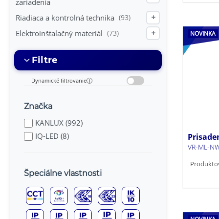
zariadenia
Riadiaca a kontrolná technika
(93)
+
Elektroinštalačný materiál
(73)
+
NOVINKA
Filtre
Dynamické filtrovanie
i
Značka
KANLUX (992)
IQ-LED (8)
Prisade
VR-ML-N
Produkto
Špeciálne vlastnosti