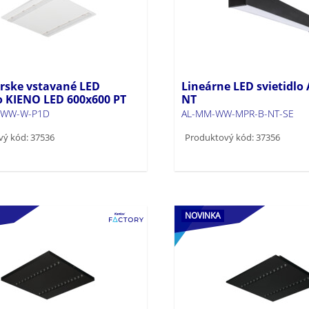
rske vstavané LED
Lineárne LED svietidlo
lo KIENO LED 600x600 PT
NT
-WW-W-P1D
AL-MM-WW-MPR-B-NT-SE
vý kód: 37536
Produktový kód: 37356
NOVINKA