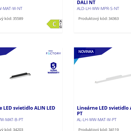
DALI NT
W-MAT-W-NT
ALD-LH-WW-MPR-S-NT
vý kód: 35589
Produktový kód: 34363
NOVINKA
e LED svietidlo ALIN LED
Lineárne LED svietidlo
PT
W-MAT-B-PT
AL-LH-WW-MAT-W-PT
vý kód: 34203
Produktový kód: 34119