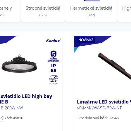
panely
Stropné svietidlá
Hermetické svietidlá
High
79)
(125)
(122)
NOVINKA
 svietidlo LED high bay
ME B
Lineárne LED svietidl
 B 200W NW
VR-MM-WW-5D-BRW-NT
vý kód: 45810
Produktový kód: 39646