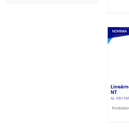
(4)
ALIN LED IP55 NT (20)
ALIN LED NT (104)
ALIN LED PT (17)
AMPLINE 4LED NT (6)
NOVINKA
ANTEM LED (9)
ARBOREA LED MT (32)
ARBOREA LED NT (16)
AREL LED (8)
AVAR CCT (1)
AVAR LED (1)
AVAR N LED (2)
Lineárn
NT
AVAR O 6060 (1)
AL-MH-NW
AVAR UGR (1)
Produkto
AVAR W U 6060 (1)
BENO CCT (16)
BENO ECO (8)