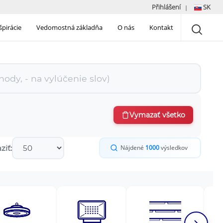
Přihlášení
SK
|
špirácie
Vedomostná základňa
O nás
Kontakt
Vymazať všetko
ziť:
Nájdené
1000
výsledkov