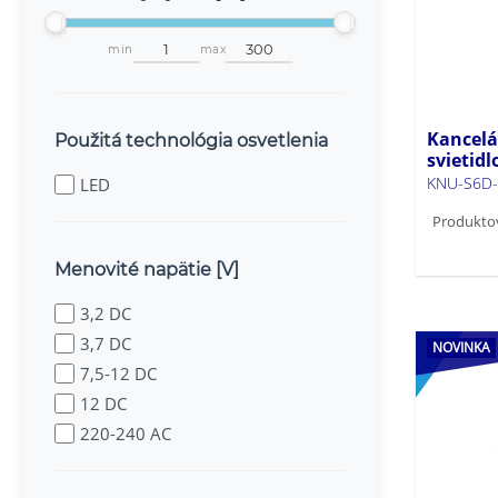
min
max
Kancelá
Použitá technológia osvetlenia
svietid
KNU-S6D
LED
Produkto
Menovité napätie [V]
3,2 DC
3,7 DC
NOVINKA
7,5-12 DC
12 DC
220-240 AC