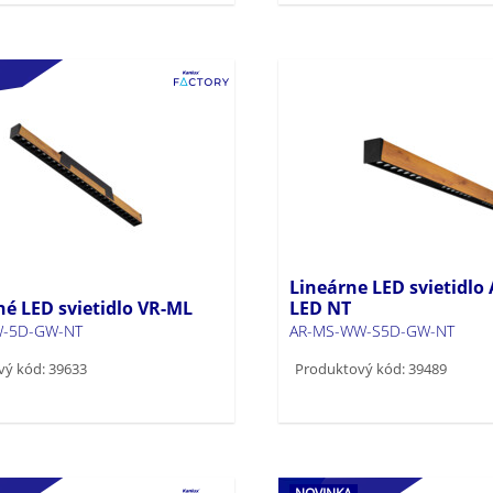
Lineárne LED svietidl
né LED svietidlo VR-ML
LED NT
W-5D-GW-NT
AR-MS-WW-S5D-GW-NT
vý kód: 39633
Produktový kód: 39489