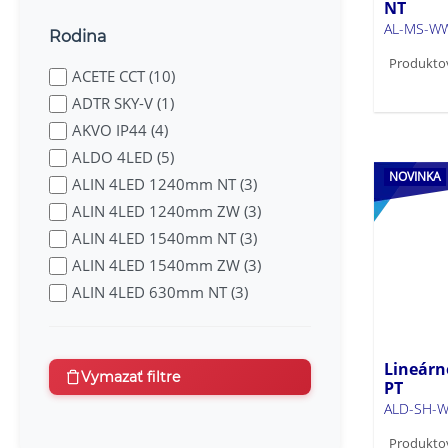
NT
AL-MS-W
Rodina
Produkto
ACETE CCT (10)
ADTR SKY-V (1)
AKVO IP44 (4)
ALDO 4LED (5)
NOVINKA
ALIN 4LED 1240mm NT (3)
ALIN 4LED 1240mm ZW (3)
ALIN 4LED 1540mm NT (3)
ALIN 4LED 1540mm ZW (3)
ALIN 4LED 630mm NT (3)
ALIN 4LED 630mm ZW (3)
ALIN IU (12)
Lineárn
ALIN LED DALI NT (44)
Vymazať filtre
PT
ALIN LED DALI PT (1)
ALD-SH-W
ALIN LED IP55 LED natynkowy
Produkto