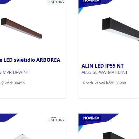
NOVINKA
e LED svietidlo ARBOREA
ALIN LED IP55 NT
W-MPR-BRW-NT
AL55-SL-WW-MAT-B-NT
vý kód: 39456
Produktový kód: 38988
NOVINKA