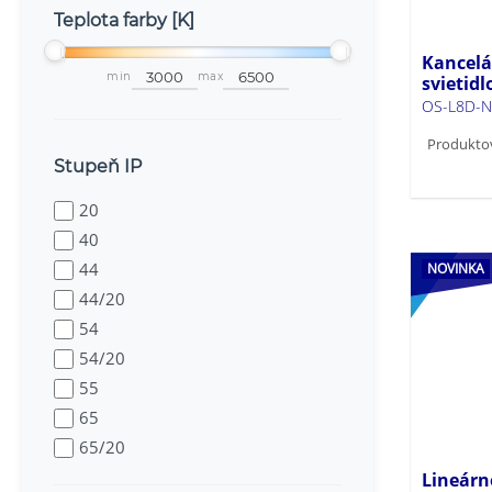
Teplota farby [K]
Kancelá
min
max
svietid
OS-L8D-N
Produkto
Stupeň IP
20
40
44
NOVINKA
44/20
54
54/20
55
65
65/20
66
Lineárn