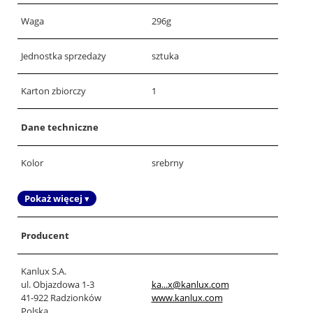
Waga
296g
Jednostka sprzedaży
sztuka
Karton zbiorczy
1
Dane techniczne
Kolor
srebrny
Pokaż więcej ▾
Producent
Kanlux S.A.
ul. Objazdowa 1-3
ka...x@kanlux.com
41-922 Radzionków
www.kanlux.com
Polska