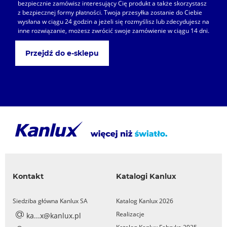
bezpiecznie zamówisz interesujący Cię produkt a także skorzystasz
z bezpiecznej formy płatności. Twoja przesyłka zostanie do Ciebie
wysłana w ciągu 24 godzin a jeżeli się rozmyślisz lub zdecydujesz na
inne rozwiązanie, możesz zwrócić swoje zamówienie w ciągu 14 dni.
Przejdź do e-sklepu
Kontakt
Katalogi Kanlux
Siedziba główna Kanlux SA
Katalog Kanlux 2026
Realizacje
ka...x@kanlux.pl