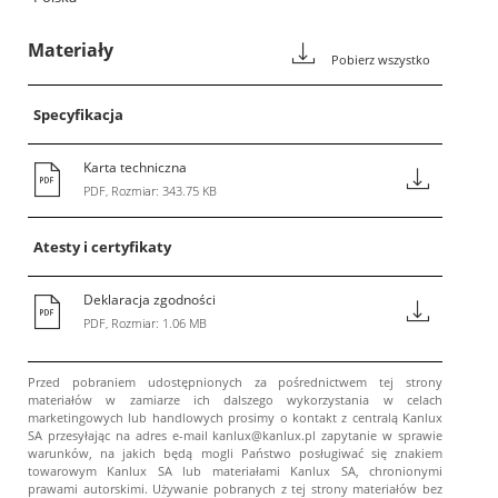
Materiały
Pobierz wszystko
Specyfikacja
Karta techniczna
PDF, Rozmiar: 343.75 KB
Atesty i certyfikaty
Deklaracja zgodności
PDF, Rozmiar: 1.06 MB
Przed pobraniem udostępnionych za pośrednictwem tej strony
materiałów w zamiarze ich dalszego wykorzystania w celach
marketingowych lub handlowych prosimy o kontakt z centralą Kanlux
SA przesyłając na adres e-mail kanlux@kanlux.pl zapytanie w sprawie
warunków, na jakich będą mogli Państwo posługiwać się znakiem
towarowym Kanlux SA lub materiałami Kanlux SA, chronionymi
prawami autorskimi. Używanie pobranych z tej strony materiałów bez