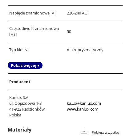
Napięcie znamionowe [V]
220-240 AC
Częstotliwość znamionowa
50
[Hz]
Typ klosza
mikropryzmatyczny
Pokaż więcej ▾
Producent
Kanlux S.A.
ul. Objazdowa 1-3
ka...x@kanlux.com
41-922 Radzionków
www.kanlux.com
Polska
Materiały
Pobierz wszystko