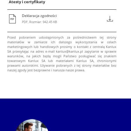
Atesty i certyfikaty
Deklaracja zgodności
PDF, Rozmiar: 942.45 KB
Przed pobraniem udostępnionych za pośrednictwem tej strony
materiałów w zamiarze ich dalszego wykorzystania w celach
marketingowych lub handlowych prosimy o kontakt z centralą Kanlux
SA przesyłając na adres e-mail kanlux@kanlux.pl zapytanie w sprawie
warunków, na jakich będą mogli Państwo posługiwać się znakiem
towarowym Kanlux SA lub materiałami Kanlux SA, chronionymi
prawami autorskimi. Używanie pobranych z tej strony materiałów bez
naszej zgody jest bezprawne i narusza nasze prawa.