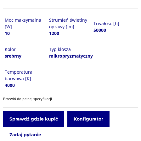
Moc maksymalna
Strumień świetlny
Trwałość [h]
[W]
oprawy [lm]
50000
10
1200
Kolor
Typ klosza
srebrny
mikropryzmatyczny
Temperatura
barwowa [K]
4000
Przewiń do pełnej specyfikacji
Sprawdź gdzie kupić
Konfigurator
Zadaj pytanie