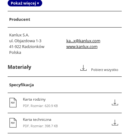
Pokaż więcej ▾
Producent
Kanlux S.A.
ul. Objazdowa 1-3
ka...x@kanlux.com
41-922 Radzionków
www.kanlux.com
Polska
Materiały
Pobierz wszystko
Specyfikacja
Karta rodziny
PDF, Rozmiar: 620.9 KB
Karta techniczna
PDF, Rozmiar: 398.7 KB