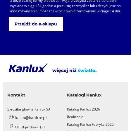
z bezpiecznej formy płatności. Twoja przesyłka zostanie do Ciebie
wysłana w ciągu 24 godzin a jeżeli się rozmyślisz lub zdecydujesz na
inne rozwiązanie, możesz zwrócić swoje zamówienie w ciągu 14 dni.
Przejdź do e-sklepu
Kontakt
Katalogi Kanlux
Siedziba główna Kanlux SA
Katalog Kanlux 2026
Realizacje
ka...x@kanlux.pl
Katalog Kanlux Fabryka 2025
Ul. Objazdowa 1-3