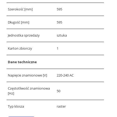
Szerokość [mm]
595
Długość [mm]
595
Jednostka sprzedaży
sztuka
Karton zbiorczy
1
Dane techniczne
Napięcie znamionowe [V]
220-240 AC
Częstotliwość znamionowa
50
[Hz]
Typ klosza
raster