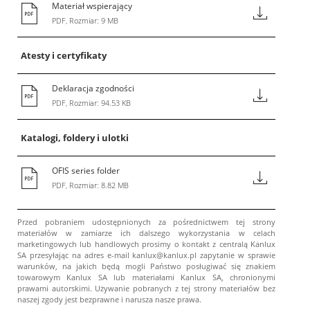
Materiał wspierający
PDF, Rozmiar: 9 MB
Atesty i certyfikaty
Deklaracja zgodności
PDF, Rozmiar: 94.53 KB
Katalogi, foldery i ulotki
OFIS series folder
PDF, Rozmiar: 8.82 MB
Przed pobraniem udostępnionych za pośrednictwem tej strony
materiałów w zamiarze ich dalszego wykorzystania w celach
marketingowych lub handlowych prosimy o kontakt z centralą Kanlux
SA przesyłając na adres e-mail kanlux@kanlux.pl zapytanie w sprawie
warunków, na jakich będą mogli Państwo posługiwać się znakiem
towarowym Kanlux SA lub materiałami Kanlux SA, chronionymi
prawami autorskimi. Używanie pobranych z tej strony materiałów bez
naszej zgody jest bezprawne i narusza nasze prawa.