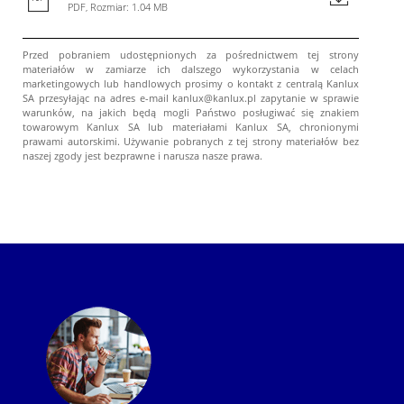
PDF, Rozmiar: 1.04 MB
Przed pobraniem udostępnionych za pośrednictwem tej strony
materiałów w zamiarze ich dalszego wykorzystania w celach
marketingowych lub handlowych prosimy o kontakt z centralą Kanlux
SA przesyłając na adres e-mail kanlux@kanlux.pl zapytanie w sprawie
warunków, na jakich będą mogli Państwo posługiwać się znakiem
towarowym Kanlux SA lub materiałami Kanlux SA, chronionymi
prawami autorskimi. Używanie pobranych z tej strony materiałów bez
naszej zgody jest bezprawne i narusza nasze prawa.