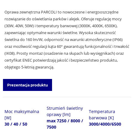
Oprawa zewnętrzna PARCOLI to nowoczesne i energooszczędne
rozwiązanie do oświetlania parków i alejek. Oferuje regulację mocy
(30W, 40W, 50W) i temperatury barwowej (3000K, 4000K, 6500K),
zapewniając optymalne warunki świetlne. Wysoka skuteczność
świetlna do 160 lm/W, odporność na warunki atmosferyczne (IP66)
oraz możliwość regulacji kąta 60° gwarantują funkcjonalność i trwałość
(IK08). Prosty montaż (osadzenie na słupach lub wysięgnikach) oraz
certyfikat ENEC potwierdzają jakość i bezpieczeństwo produktu,
objętego 5-letnią gwarancją.
Prezentacja produktu
Strumień świetlny
Moc maksymalna
Temperatura
oprawy [lm]
[W]
barwowa [K]
max 7250 / 8000 /
30 / 40 / 50
3000/4000/6500
7500