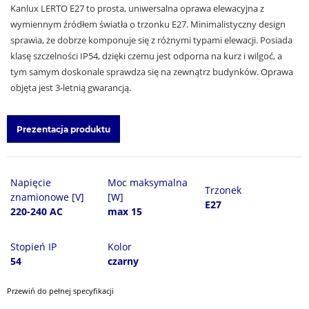
Kanlux LERTO E27 to prosta, uniwersalna oprawa elewacyjna z
wymiennym źródłem światła o trzonku E27. Minimalistyczny design
sprawia, że dobrze komponuje się z różnymi typami elewacji. Posiada
klasę szczelności IP54, dzięki czemu jest odporna na kurz i wilgoć, a
tym samym doskonale sprawdza się na zewnątrz budynków. Oprawa
objęta jest 3-letnią gwarancją.
Prezentacja produktu
Napięcie
Moc maksymalna
Trzonek
znamionowe [V]
[W]
E27
220-240 AC
max 15
Stopień IP
Kolor
54
czarny
Przewiń do pełnej specyfikacji