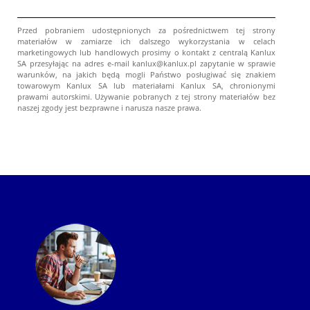
Przed pobraniem udostępnionych za pośrednictwem tej strony
materiałów w zamiarze ich dalszego wykorzystania w celach
marketingowych lub handlowych prosimy o kontakt z centralą Kanlux
SA przesyłając na adres e-mail kanlux@kanlux.pl zapytanie w sprawie
warunków, na jakich będą mogli Państwo posługiwać się znakiem
towarowym Kanlux SA lub materiałami Kanlux SA, chronionymi
prawami autorskimi. Używanie pobranych z tej strony materiałów bez
naszej zgody jest bezprawne i narusza nasze prawa.