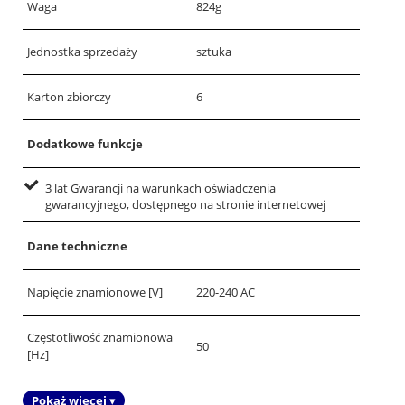
Waga
824g
Jednostka sprzedaży
sztuka
Karton zbiorczy
6
Dodatkowe funkcje
3 lat Gwarancji na warunkach oświadczenia
gwarancyjnego, dostępnego na stronie internetowej
Dane techniczne
Napięcie znamionowe [V]
220-240 AC
Częstotliwość znamionowa
50
[Hz]
Pokaż więcej ▾