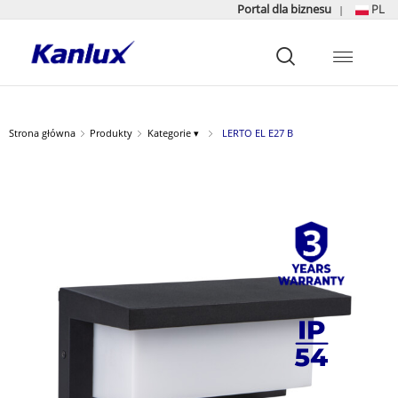
Portal dla biznesu
PL
|
Strona
główna
Kanlux
Strona główna
Produkty
Kategorie ▾
LERTO EL E27 B