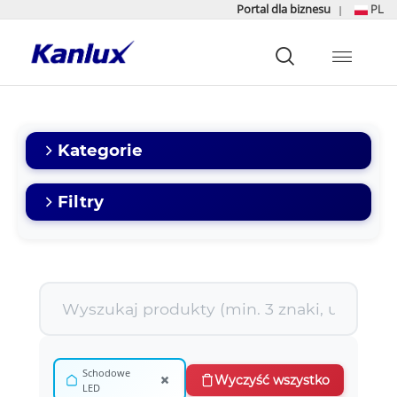
Portal dla biznesu
PL
|
Strona
główna
Kanlux
Kategorie
Filtry
Schodowe
×
Wyczyść wszystko
LED