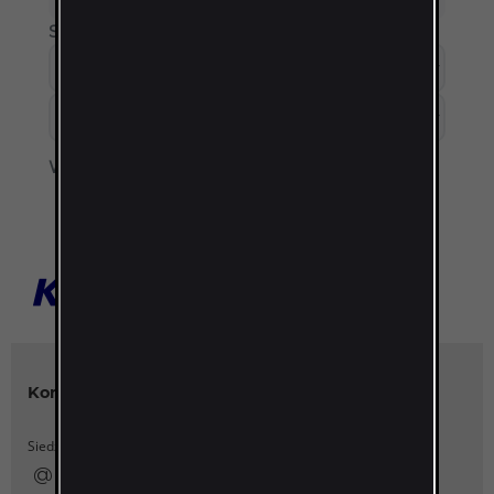
Sortuj według:
Wyświetl:
Kontakt
Katalogi Kanlux
Siedziba główna Kanlux SA
Katalog Kanlux 2026
Realizacje
ka...x@kanlux.pl