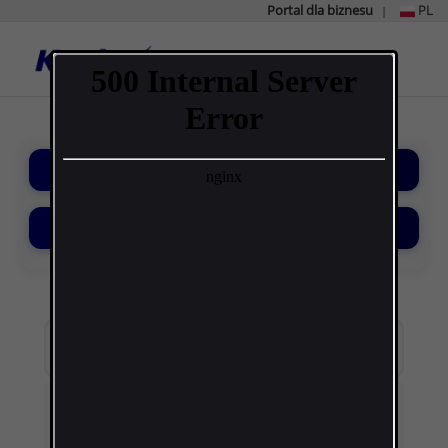
Portal dla biznesu
PL
|
Strona
główna
Kanlux
Kategorie
Filtry
×
Wyczyść wszystko
Kategoria