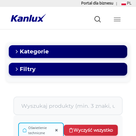
Portal dla biznesu
PL
|
Strona
główna
Kanlux
Kategorie
Filtry
Oświetlenie
×
Wyczyść wszystko
techniczne