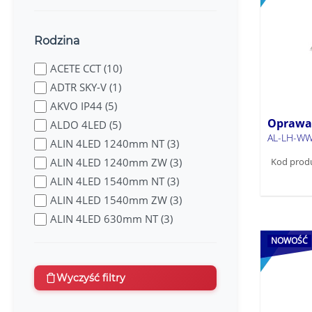
66
Rodzina
ACETE CCT (10)
ADTR SKY-V (1)
AKVO IP44 (5)
Oprawa 
ALDO 4LED (5)
AL-LH-WW
ALIN 4LED 1240mm NT (3)
Kod prod
ALIN 4LED 1240mm ZW (3)
ALIN 4LED 1540mm NT (3)
ALIN 4LED 1540mm ZW (3)
ALIN 4LED 630mm NT (3)
ALIN 4LED 630mm ZW (3)
NOWOŚĆ
ALIN IU (12)
ALIN LED DALI NT (44)
Wyczyść filtry
ALIN LED DALI PT (1)