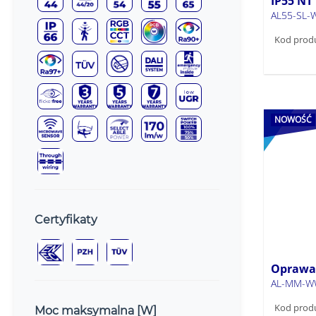
IP55 NT
AL55-SL-
Kod prod
NOWOŚĆ
Certyfikaty
Oprawa 
AL-MM-W
Kod prod
Moc maksymalna [W]