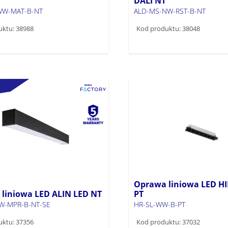
DALI NT
WW-MAT-B-NT
ALD-MS-NW-RST-B-NT
uktu: 38988
Kod produktu: 38048
Oprawa liniowa LED H
liniowa LED ALIN LED NT
PT
W-MPR-B-NT-SE
HR-SL-WW-B-PT
uktu: 37356
Kod produktu: 37032