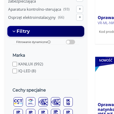
zabezpieczająca
Aparatura kontrolno-sterująca
(93)
+
Oprawa
Osprzęt elektroinstalacyjny
(66)
+
VR-ML-N
Filtry
Kod prod
Filtrowanie dynamiczne
i
Marka
NOWOŚĆ
KANLUX (992)
IQ-LED (8)
Cechy specjalne
Oprawa
natynko