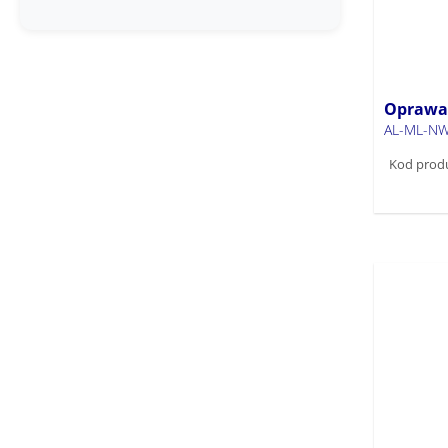
ALIN LED IP55 LED natynkowy
(4)
ALIN LED IP55 NT (20)
ALIN LED NT (104)
ALIN LED PT (17)
Oprawa 
AL-ML-NW
AMPLINE 4LED NT (6)
ANTEM LED (9)
Kod prod
ARBOREA LED MT (32)
ARBOREA LED NT (16)
AREL LED (8)
AVAR CCT (1)
AVAR LED (1)
AVAR N LED (2)
AVAR O 6060 (2)
AVAR UGR (1)
AVAR W U 6060 (1)
BENO CCT (16)