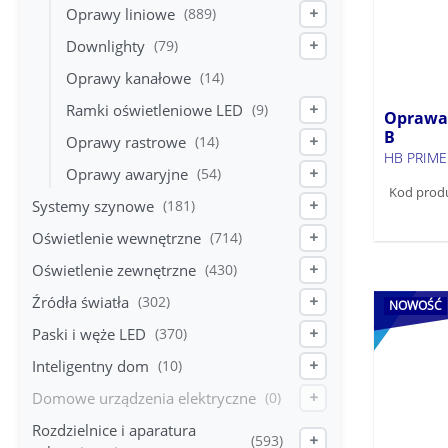
Oprawy liniowe
(889)
+
Downlighty
(79)
+
Oprawy kanałowe
(14)
Ramki oświetleniowe LED
(9)
+
Oprawa 
B
Oprawy rastrowe
(14)
+
HB PRIME
Oprawy awaryjne
(54)
+
Kod prod
Systemy szynowe
(181)
+
Oświetlenie wewnętrzne
(714)
+
Oświetlenie zewnętrzne
(430)
+
Źródła światła
(302)
+
NOWOŚĆ
Paski i węże LED
(370)
+
Inteligentny dom
(10)
+
Domowe urządzenia elektryczne
(0)
+
Rozdzielnice i aparatura
(593)
+