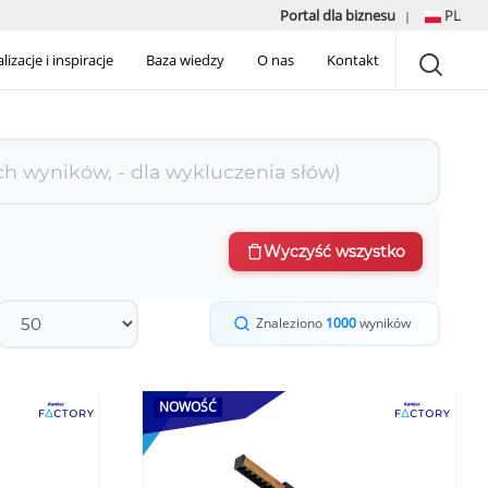
Portal dla biznesu
PL
|
lizacje i inspiracje
Baza wiedzy
O nas
Kontakt
Wyczyść wszystko
Znaleziono
1000
wyników
NOWOŚĆ