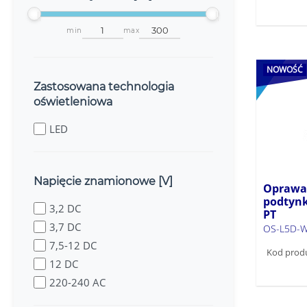
min
max
NOWOŚĆ
Zastosowana technologia
oświetleniowa
LED
Napięcie znamionowe [V]
Oprawa
podtynk
3,2 DC
PT
3,7 DC
OS-L5D-W
7,5-12 DC
Kod prod
12 DC
220-240 AC