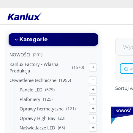
Strona
główna
Kanlux
Kategorie
NOWOŚCI
(201)
Kanlux Factory - Własna
(1570)
+
Oś
Produkcja
Oświetlenie techniczne
(1995)
−
Sortuj 
Panele LED
(679)
+
Plafoniery
(125)
+
Oprawy hermetyczne
(121)
+
NOWOŚĆ
Oprawy High Bay
(23)
+
Naświetlacze LED
(65)
+