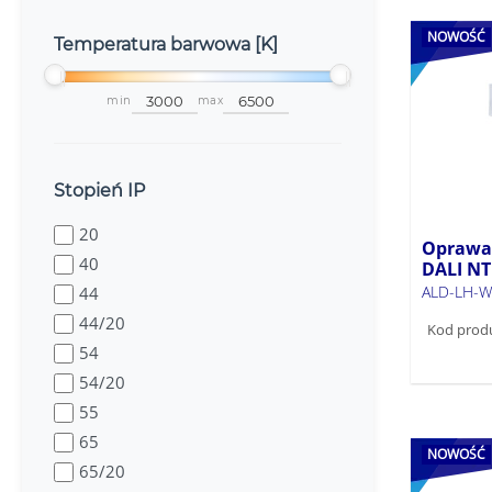
NOWOŚĆ
Temperatura barwowa [K]
min
max
Stopień IP
20
Oprawa 
40
DALI NT
ALD-LH-W
44
44/20
Kod prod
54
54/20
55
65
NOWOŚĆ
65/20