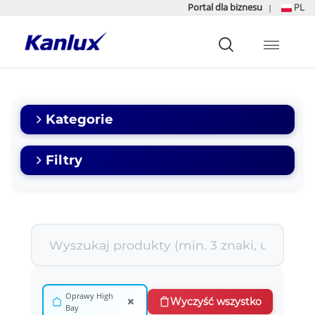
Portal dla biznesu
PL
|
Strona
główna
Kanlux
Kategorie
Filtry
Oprawy High
×
Wyczyść wszystko
Bay