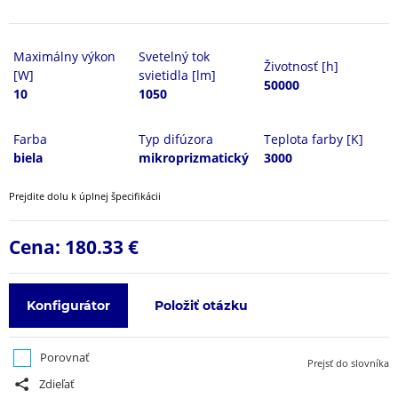
Maximálny výkon
Svetelný tok
Životnosť [h]
[W]
svietidla [lm]
50000
10
1050
Farba
Typ difúzora
Teplota farby [K]
biela
mikroprizmatický
3000
Prejdite dolu k úplnej špecifikácii
Cena:
180.33 €
Konfigurátor
Položiť otázku
Porovnať
Prejsť do slovníka
Zdieľať