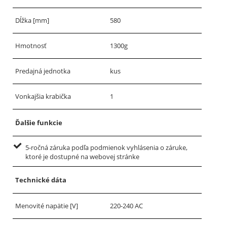
Dĺžka [mm]
580
Hmotnosť
1300g
Predajná jednotka
kus
Vonkajšia krabička
1
Ďalšie funkcie
5-ročná záruka podľa podmienok vyhlásenia o záruke,
ktoré je dostupné na webovej stránke
Technické dáta
Menovité napätie [V]
220-240 AC