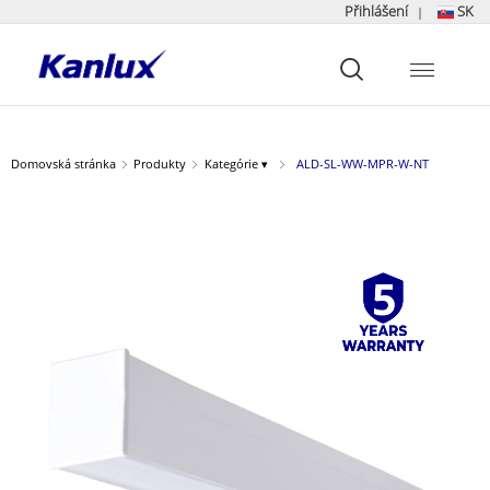
Přihlášení
SK
|
Strona
główna
Kanlux
Domovská stránka
Produkty
Kategórie ▾
ALD-SL-WW-MPR-W-NT