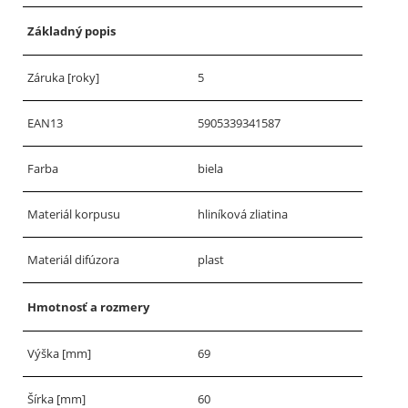
Základný popis
Záruka [roky]
5
EAN13
5905339341587
Farba
biela
Materiál korpusu
hliníková zliatina
Materiál difúzora
plast
Hmotnosť a rozmery
Výška [mm]
69
Šírka [mm]
60