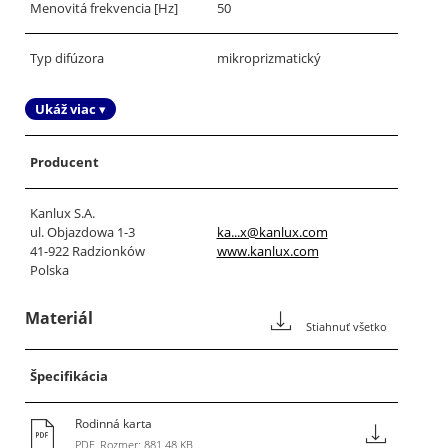
Menovitá frekvencia [Hz]
50
Typ difúzora
mikroprizmatický
Ukáž viac ▾
Producent
Kanlux S.A.
ul. Objazdowa 1-3
ka...x@kanlux.com
41-922 Radzionków
www.kanlux.com
Polska
Materiál
Stiahnuť všetko
Špecifikácia
Rodinná karta
PDF, Rozmer: 881.48 KB