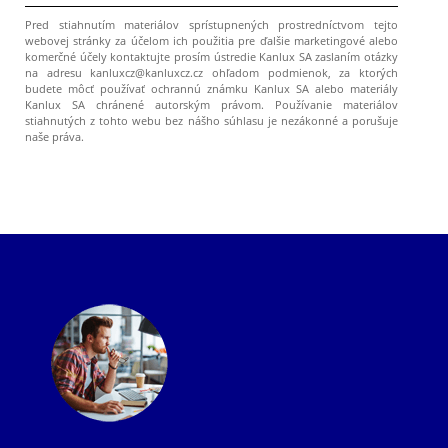
Pred stiahnutím materiálov sprístupnených prostredníctvom tejto
webovej stránky za účelom ich použitia pre ďalšie marketingové alebo
komerčné účely kontaktujte prosím ústredie Kanlux SA zaslaním otázky
na adresu kanluxcz@kanluxcz.cz ohľadom podmienok, za ktorých
budete môcť používať ochrannú známku Kanlux SA alebo materiály
Kanlux SA chránené autorským právom. Používanie materiálov
stiahnutých z tohto webu bez nášho súhlasu je nezákonné a porušuje
naše práva.