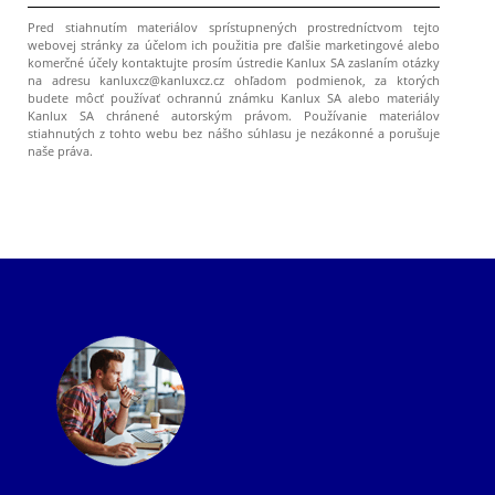
Pred stiahnutím materiálov sprístupnených prostredníctvom tejto
webovej stránky za účelom ich použitia pre ďalšie marketingové alebo
komerčné účely kontaktujte prosím ústredie Kanlux SA zaslaním otázky
na adresu kanluxcz@kanluxcz.cz ohľadom podmienok, za ktorých
budete môcť používať ochrannú známku Kanlux SA alebo materiály
Kanlux SA chránené autorským právom. Používanie materiálov
stiahnutých z tohto webu bez nášho súhlasu je nezákonné a porušuje
naše práva.