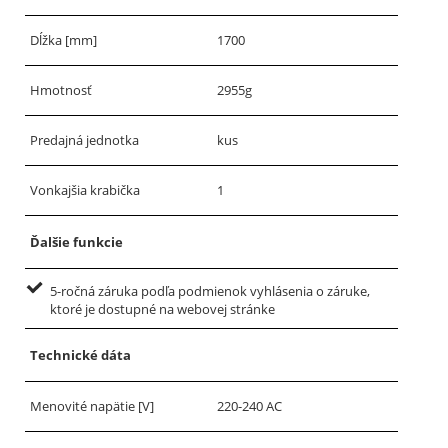
Dĺžka [mm]
1700
Hmotnosť
2955g
Predajná jednotka
kus
Vonkajšia krabička
1
Ďalšie funkcie
5-ročná záruka podľa podmienok vyhlásenia o záruke,
ktoré je dostupné na webovej stránke
Technické dáta
Menovité napätie [V]
220-240 AC