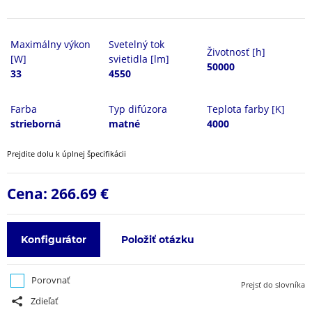
Maximálny výkon
Svetelný tok
Životnosť [h]
[W]
svietidla [lm]
50000
33
4550
Farba
Typ difúzora
Teplota farby [K]
strieborná
matné
4000
Prejdite dolu k úplnej špecifikácii
Cena:
266.69 €
Konfigurátor
Položiť otázku
Porovnať
Prejsť do slovníka
Zdieľať