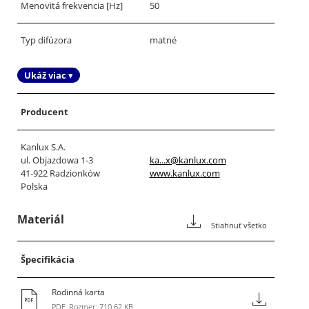
Menovitá frekvencia [Hz]
50
Typ difúzora
matné
Ukáž viac ▾
Producent
Kanlux S.A.
ul. Objazdowa 1-3
ka...x@kanlux.com
41-922 Radzionków
www.kanlux.com
Polska
Materiál
Stiahnuť všetko
Špecifikácia
Rodinná karta
PDF, Rozmer: 710.62 KB