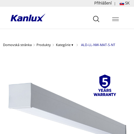
Přihlášení
SK
|
Strona
główna
Kanlux
Domovská stránka
Produkty
Kategórie ▾
ALD-LL-NW-MAT-S-NT