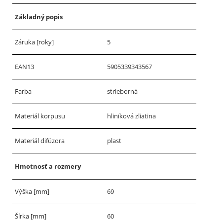
Základný popis
Záruka [roky]
5
EAN13
5905339343567
Farba
strieborná
Materiál korpusu
hliníková zliatina
Materiál difúzora
plast
Hmotnosť a rozmery
Výška [mm]
69
Šírka [mm]
60