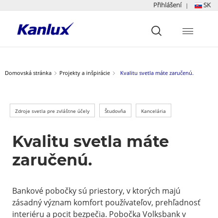
Přihlášení
SK
|
Strona
główna
Kanlux
Domovská stránka
Projekty a inšpirácie
Kvalitu svetla máte zaručenú.
Zdroje svetla pre zvláštne účely
Študovňa
Kancelária
Kvalitu svetla máte
zaručenú.
Bankové pobočky sú priestory, v ktorých majú
zásadný význam komfort používateľov, prehľadnosť
interiéru a pocit bezpečia. Pobočka Volksbank v