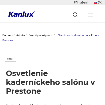
Přihlášení
SK
|
Strona
główna
Kanlux
Domovská stránka
Projekty a inšpirácie
Osvetlenie kaderníckeho salónu v
Prestone
baza.
Osvetlenie
kaderníckeho salónu v
Prestone