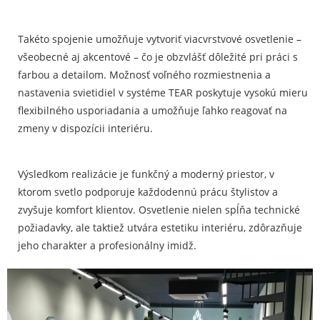
Takéto spojenie umožňuje vytvoriť viacvrstvové osvetlenie –
všeobecné aj akcentové – čo je obzvlášť dôležité pri práci s
farbou a detailom. Možnosť voľného rozmiestnenia a
nastavenia svietidiel v systéme TEAR poskytuje vysokú mieru
flexibilného usporiadania a umožňuje ľahko reagovať na
zmeny v dispozícii interiéru.
Výsledkom realizácie je funkčný a moderný priestor, v
ktorom svetlo podporuje každodennú prácu štylistov a
zvyšuje komfort klientov. Osvetlenie nielen spĺňa technické
požiadavky, ale taktiež utvára estetiku interiéru, zdôrazňuje
jeho charakter a profesionálny imidž.