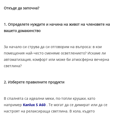
Откъде да започна?
1. Определете нуждите и начина на живот на членовете на
вашето домакинство
За начало си струва да си отговорим на въпроса: в кои
помещения най-често сменяме осветлението? Искаме ли
автоматизация, комфорт или може би атмосферна вечерна
светлина?
2. Изберете правилните продукти
В спалнята са идеални меки, по-топли крушки, като
например
Kanlux S A60
. Те могат да се димират или да се
настроят на релаксираща светлина. В хола, където