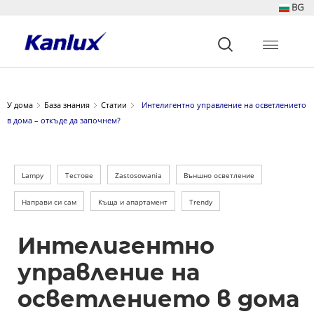
BG
Strona
główna
Kanlux
У дома
База знания
Статии
Интелигентно управление на осветлението
в дома – откъде да започнем?
Lampy
Тестове
Zastosowania
Външно осветление
Направи си сам
Къща и апартамент
Trendy
Интелигентно
управление на
осветлението в дома