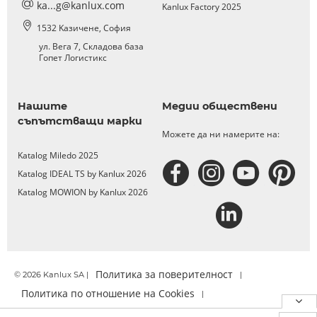
ka...g@kanlux.com
Kanlux Factory 2025
1532 Kазичене, София
ул. Вега 7, Складова база
Гопет Логистикс
Нашите
Медии обществени
съпътстващи марки
Можете да ни намерите на:
Katalog Miledo 2025
Katalog IDEAL TS by Kanlux 2026
Katalog MOWION by Kanlux 2026
Политика за поверителност
© 2026 Kanlux SA |
|
Политика по отношение на Cookies
|
Официално уведомление