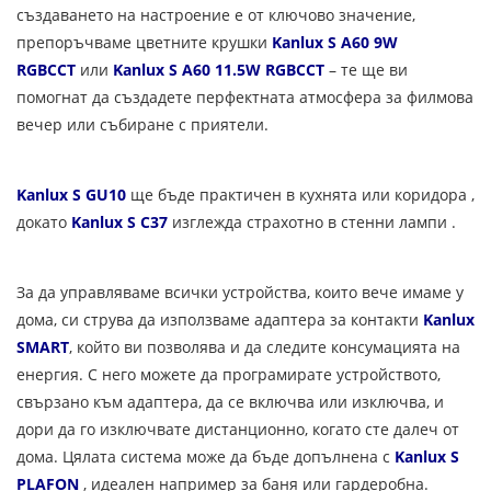
създаването на настроение е от ключово значение,
препоръчваме цветните крушки
Kanlux S A60 9W
RGBCCT
или
Kanlux S A60 11.5W RGBCCT
– те ще ви
помогнат да създадете перфектната атмосфера за филмова
вечер или събиране с приятели.
Kanlux S GU10
ще бъде практичен в кухнята или коридора ,
докато
Kanlux S C37
изглежда страхотно в стенни лампи .
За да управляваме всички устройства, които вече имаме у
дома, си струва да използваме адаптера за контакти
Kanlux
S
MART
, който ви позволява и да следите консумацията на
енергия. С него можете да програмирате устройството,
свързано към адаптера, да се включва или изключва, и
дори да го изключвате дистанционно, когато сте далеч от
дома. Цялата система може да бъде допълнена с
Kanlux S
PLAFON
, идеален например за баня или гардеробна.