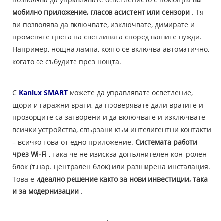
мобилно приложение, гласов асистент или сензори
. Тя
ви позволява да включвате, изключвате, димирате и
променяте цвета на светлината според вашите нужди.
Например, нощна лампа, която се включва автоматично,
когато се събудите през нощта.
С
Kanlux SMART
можете да управлявате осветление,
щори и гаражни врати, да проверявате дали вратите и
прозорците са затворени и да включвате и изключвате
всички устройства, свързани към интелигентни контакти
– всичко това от едно приложение.
Системата работи
чрез Wi-Fi
, така че не изисква допълнителен контролен
блок (т.нар. централен блок) или разширена инсталация.
Това е
идеално решение както за нови инвестиции, така
и за модернизации
.