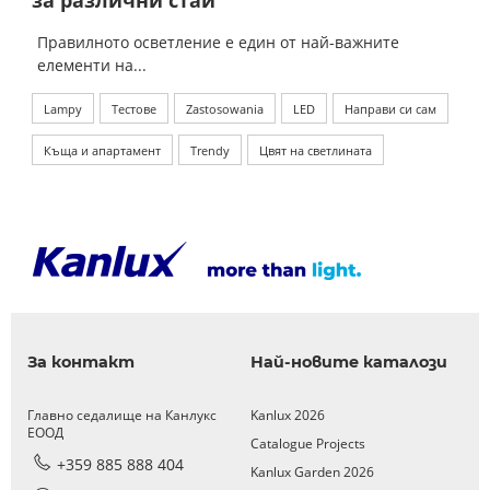
за различни стаи
Правилното осветление е един от най-важните
елементи на...
Lampy
Тестове
Zastosowania
LED
Направи си сам
Къща и апартамент
Trendy
Цвят на светлината
За контакт
Най-новите каталози
Главно седалище на Канлукс
Kanlux 2026
ЕООД
Catalogue Projects
+359 885 888 404
Kanlux Garden 2026