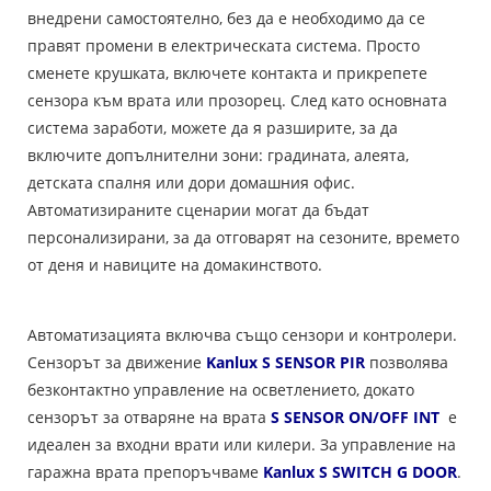
внедрени самостоятелно, без да е необходимо да се
правят промени в електрическата система. Просто
сменете крушката, включете контакта и прикрепете
сензора към врата или прозорец. След като основната
система заработи, можете да я разширите, за да
включите допълнителни зони: градината, алеята,
детската спалня или дори домашния офис.
Автоматизираните сценарии могат да бъдат
персонализирани, за да отговарят на сезоните, времето
от деня и навиците на домакинството.
Автоматизацията включва също сензори и контролери.
Сензорът за движение
Kanlux S SENSOR PIR
позволява
безконтактно управление на осветлението, докато
сензорът за отваряне на врата
S SENSOR ON/OFF INT
е
идеален за входни врати или килери. За управление на
гаражна врата препоръчваме
Kanlux S SWITCH G DOOR
.