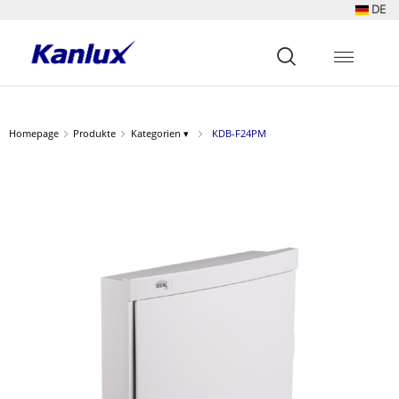
DE
Strona
główna
Kanlux
Homepage
Produkte
Kategorien ▾
KDB-F24PM