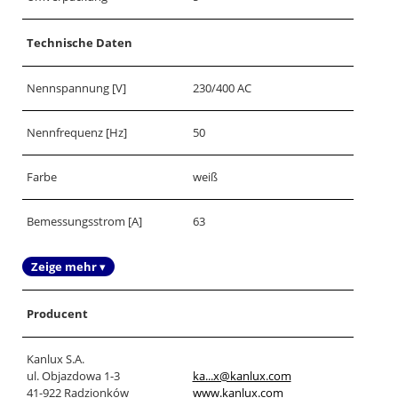
Technische Daten
Nennspannung [V]
230/400 AC
Nennfrequenz [Hz]
50
Farbe
weiß
Bemessungsstrom [A]
63
Zeige mehr ▾
Producent
Kanlux S.A.
ul. Objazdowa 1-3
ka...x@kanlux.com
41-922 Radzionków
www.kanlux.com