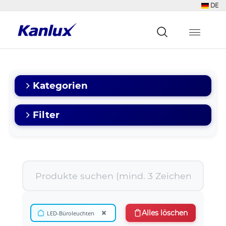
DE
Strona
główna
Kanlux
Kategorien
Filter
×
Alles löschen
LED-Büroleuchten