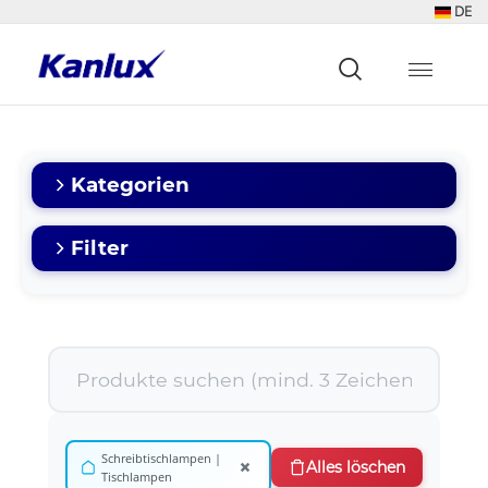
DE
Strona
główna
Kanlux
Kategorien
Filter
Schreibtischlampen |
×
Alles löschen
Tischlampen