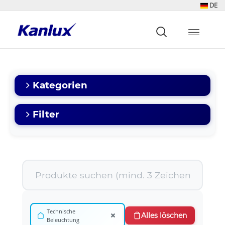
DE
Strona
główna
Kanlux
Kategorien
Filter
Technische
×
Alles löschen
Beleuchtung