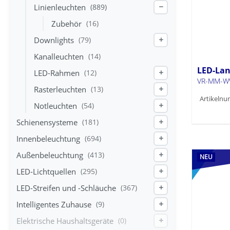
Linienleuchten
(889)
−
Zubehör
(16)
Downlights
(79)
+
Kanalleuchten
(14)
LED-Lan
LED-Rahmen
(12)
+
VR-MM-W
Rasterleuchten
(13)
+
Artikelnu
Notleuchten
(54)
+
Schienensysteme
(181)
+
Innenbeleuchtung
(694)
+
Außenbeleuchtung
(413)
+
NEU
LED-Lichtquellen
(295)
+
LED-Streifen und -Schläuche
(367)
+
Intelligentes Zuhause
(9)
+
Elektrische Haushaltsgeräte
(0)
+