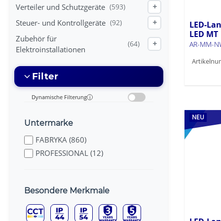
Verteiler und Schutzgeräte
(593)
+
Steuer- und Kontrollgeräte
(92)
+
LED-Lan
LED MT
Zubehör für
(64)
+
AR-MM-N
Elektroinstallationen
Artikelnu
Filter
Dynamische Filterung
i
NEU
Untermarke
FABRYKA (860)
PROFESSIONAL (12)
Besondere Merkmale