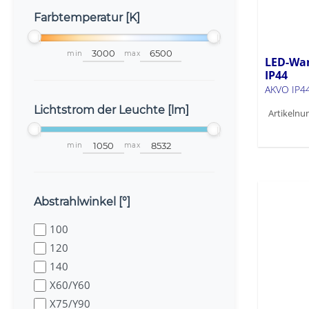
Farbtemperatur [K]
min
max
LED-Wa
IP44
AKVO IP4
Lichtstrom der Leuchte [lm]
Artikelnu
min
max
Abstrahlwinkel [°]
100
120
140
X60/Y60
X75/Y90