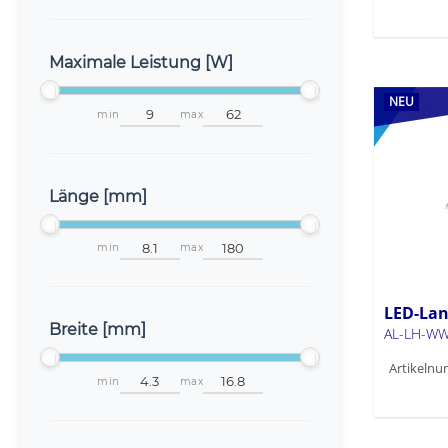
Maximale Leistung [W]
NEU
min
max
Länge [mm]
min
max
LED-Lan
Breite [mm]
AL-LH-WW
Artikelnu
min
max