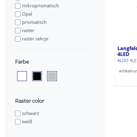
mikroprismatisch
Opal
prismatisch
raster
raster sekcje
Langfel
4LED
ALDO 4LE
Farbe
Artikelnu
Raster color
schwarz
weiß