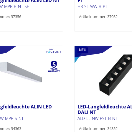
gfeldleuchte ALIN LED NT
PT
W-MPR-B-NT-SE
HR-SL-WW-B-PT
mmer: 37356
Artikelnummer: 37032
NEU
gfeldleuchte ALIN LED
LED-Langfeldleuchte A
DALI NT
W-MPR-S-NT
ALD-LL-NW-RST-B-NT
mmer: 34363
Artikelnummer: 34352