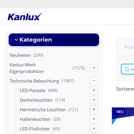
Strona
główna
Kanlux
Kategorien
Neuheiten
(200)
Kanlux-Werk
(1573)
+
Li
Eigenproduktion
Technische Beleuchtung
(1987)
−
Sortier
LED-Paneele
(686)
+
Deckenleuchten
(114)
+
Hermetische Leuchten
(121)
+
NEU
Hallenleuchten
(20)
+
LED-Flutlichter
(65)
+