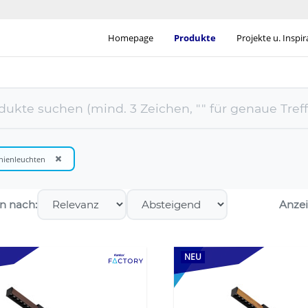
Homepage
Produkte
Projekte u. Inspi
×
nienleuchten
en nach:
Anzei
NEU