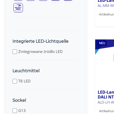
LED-Lan
AL-MM-W
Artikelnu
Integrierte LED-Lichtquelle
NEU
Zintegrowane źródło LED
Leuchtmittel
T8 LED
LED-Lan
DALI NT
Sockel
ALD-LH-W
G13
Artikelnu