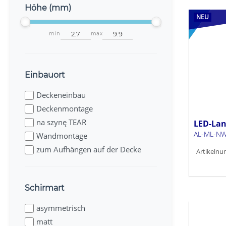
Höhe (mm)
NEU
min
max
Einbauort
Deckeneinbau
Deckenmontage
na szynę TEAR
LED-Lan
AL-ML-NW
Wandmontage
zum Aufhängen auf der Decke
Artikelnu
Schirmart
asymmetrisch
matt