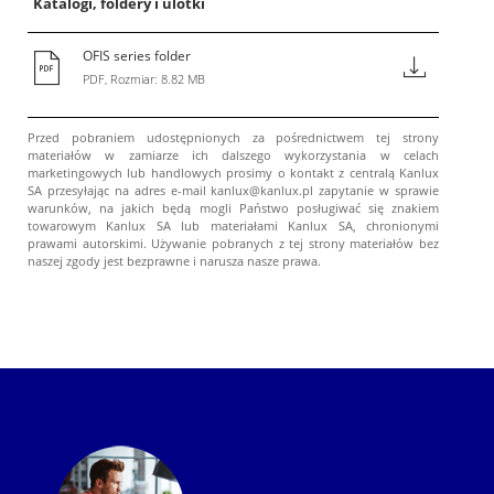
Katalogi, foldery i ulotki
OFIS series folder
PDF, Rozmiar: 8.82 MB
Przed pobraniem udostępnionych za pośrednictwem tej strony
materiałów w zamiarze ich dalszego wykorzystania w celach
marketingowych lub handlowych prosimy o kontakt z centralą Kanlux
SA przesyłając na adres e-mail kanlux@kanlux.pl zapytanie w sprawie
warunków, na jakich będą mogli Państwo posługiwać się znakiem
towarowym Kanlux SA lub materiałami Kanlux SA, chronionymi
prawami autorskimi. Używanie pobranych z tej strony materiałów bez
naszej zgody jest bezprawne i narusza nasze prawa.